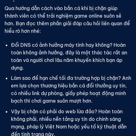
Qua hướng dẫn cách vào bắn cá khi bị chặn giúp
thành viên có thể trải nghiệm game online suôn sẻ
hơn. Bạn đọc thêm phần giải đáp câu hỏi liên quan để
hiểu rõ hơn nhé:
Đổi DNS có ảnh hưởng máy tính hay không? Hoàn
toàn không ảnh hưởng, đây là một thác tác rất an
toàn và người chơi lâu năm khuyến khích bạn áp
dụng.
Làm sao để hạn chế tối đa trường hợp bị chặn? Anh
em lựa chọn thương hiệu bắn cá đổi thưởng uy tín,
có nhiều link dự phòng, giấy phép hoạt động minh
bạch thì chơi game suôn mượt hơn.
Vậy bị chặn có phải do web lừa đảo? Hoàn toàn
không phải, nhiều nền tảng uy tín do chính sáng
mạng, pháp lý Việt Nam hoặc yếu tố kỹ thuật dẫn
đến tình trạng này.