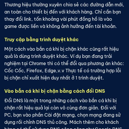
Thương hiệu thường xuyên chia sẻ các đường dẫn mới,
an toàn cho thiết bị đến với khách hàng. Chỉ cần bạn
thay đổi link, tốn khoảng vài phút đồng hồ là vào
game được liền và không ảnh hưởng đến tài khoản.
Truy cập bằng trình duyệt khác
Một cách vào bắn cá khi bị chặn khác cũng rất hiệu
quả là dùng trình duyệt khác. Ví dụ bạn đang trải
nghiệm tại Chrome thì có thể đổi qua phương án khác:
Cốc Cốc, Firefox, Edge,v.v Thực tế có trường hợp lỗi
bị chặn chỉ xuất hiện duy nhất ở 1 trình duyệt.
Vào bắn cá khi bị chặn bằng cách đổi DNS
Đổi DNS là một trong những cách vào bắn cá khi bị
chặn rất hiệu quả lại còn vô cùng đơn giản. Đối với
PC, bạn vào phần Cài đặt mạng, chọn mạng đang sử
dụng rồi chỉnh DNS thủ công. Mách thêm cho khách