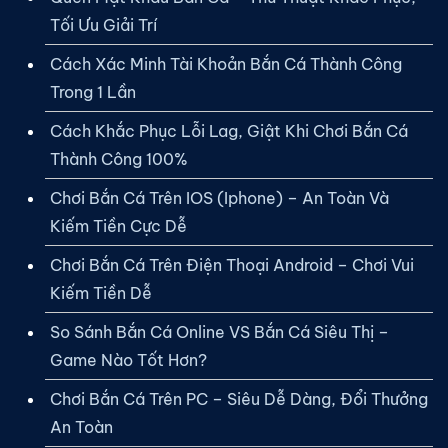
Tối Ưu Giải Trí
Cách Xác Minh Tài Khoản Bắn Cá Thành Công
Trong 1 Lần
Cách Khắc Phục Lỗi Lag, Giật Khi Chơi Bắn Cá
Thành Công 100%
Chơi Bắn Cá Trên IOS (Iphone) – An Toàn Và
Kiếm Tiền Cực Dễ
Chơi Bắn Cá Trên Điện Thoại Android – Chơi Vui
Kiếm Tiền Dễ
So Sánh Bắn Cá Online VS Bắn Cá Siêu Thị –
Game Nào Tốt Hơn?
Chơi Bắn Cá Trên PC – Siêu Dễ Dàng, Đổi Thưởng
An Toàn