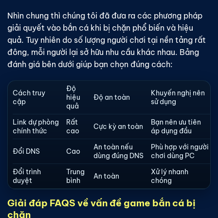
Nhìn chung thì chúng tôi đã đưa ra các phương pháp
giải quyết vào bắn cá khi bị chặn phổ biến và hiệu
quả. Tuy nhiên do số lượng người chơi tại nền tảng rất
đông, mỗi người lại sở hữu nhu cầu khác nhau. Bảng
đánh giá bên dưới giúp bạn chọn đúng cách:
Độ
Cách truy
Khuyến nghị nên
hiệu
Độ an toàn
cập
sử dụng
quả
Link dự phòng
Rất
Bạn nên ưu tiên
Cực kỳ an toàn
chính thức
cao
áp dụng đầu
An toàn nếu
Phù hợp với người
Đổi DNS
Cao
dùng đúng DNS
chơi dùng PC
Đổi trình
Trung
Xử lý nhanh
An toàn
duyệt
bình
chóng
Giải đáp FAQS về vấn đề game bắn cá bị
chặn