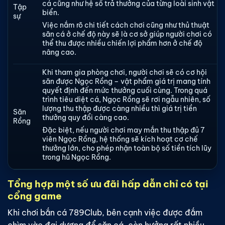
cá cũng như hệ số trả thưởng của từng loài sinh vật
Tập
biển.
sự
Việc nắm rõ chi tiết cách chơi cũng như thủ thuật
săn cá ở chế độ này sẽ là cơ sở giúp người chơi có
thể thu được nhiều chiến lợi phẩm hơn ở chế độ
nâng cao.
Khi tham gia phòng chơi, người chơi sẽ có cơ hội
săn được Ngọc Rồng – vật phẩm giá trị mang tính
quyết định đến mức thưởng cuối cùng. Trong quá
trình tiêu diệt cá, Ngọc Rồng sẽ rơi ngẫu nhiên, số
lượng thu thập được càng nhiều thì giá trị tiền
Săn
thưởng quy đổi càng cao.
Rồng
Đặc biệt, nếu người chơi may mắn thu thập đủ 7
viên Ngọc Rồng, hệ thống sẽ kích hoạt cơ chế
thưởng lớn, cho phép nhận toàn bộ số tiền tích lũy
trong hũ Ngọc Rồng.
Tổng hợp một số ưu đãi hấp dẫn chỉ có tại
cổng game
Khi chơi bắn cá 789Club, bên cạnh việc được đắm