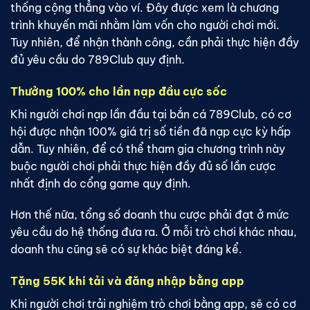
thống cộng thẳng vào ví. Đây được xem là chương
trình khuyến mãi nhằm làm vốn cho người chơi mới.
Tuy nhiên, để nhận thành công, cần phải thực hiện đầy
đủ yêu cầu do 789Club quy định.
Thưởng 100% cho lần nạp đầu cực sốc
Khi người chơi nạp lần đầu tại bắn cá 789Club, có cơ
hội được nhận 100% giá trị số tiền đã nạp cực kỳ hấp
dẫn. Tuy nhiên, để có thể tham gia chương trình này
buộc người chơi phải thực hiện đầy đủ số lần cược
nhất định do cổng game quy định.
Hơn thế nữa, tổng số doanh thu cược phải đạt ở mức
yêu cầu do hệ thống đưa ra. Ở mỗi trò chơi khác nhau,
doanh thu cũng sẽ có sự khác biệt đáng kể.
Tặng 55K khi tải và đăng nhập bằng app
Khi người chơi trải nghiệm trò chơi bằng app, sẽ có cơ