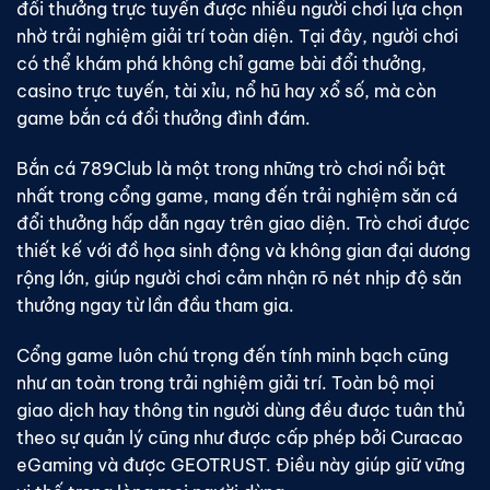
đổi thưởng trực tuyến được nhiều người chơi lựa chọn
nhờ trải nghiệm giải trí toàn diện. Tại đây, người chơi
có thể khám phá không chỉ game bài đổi thưởng,
casino trực tuyến, tài xỉu, nổ hũ hay xổ số, mà còn
game bắn cá đổi thưởng đình đám.
Bắn cá 789Club là một trong những trò chơi nổi bật
nhất trong cổng game, mang đến trải nghiệm săn cá
đổi thưởng hấp dẫn ngay trên giao diện. Trò chơi được
thiết kế với đồ họa sinh động và không gian đại dương
rộng lớn, giúp người chơi cảm nhận rõ nét nhịp độ săn
thưởng ngay từ lần đầu tham gia.
Cổng game luôn chú trọng đến tính minh bạch cũng
như an toàn trong trải nghiệm giải trí. Toàn bộ mọi
giao dịch hay thông tin người dùng đều được tuân thủ
theo sự quản lý cũng như được cấp phép bởi Curacao
eGaming và được GEOTRUST. Điều này giúp giữ vững