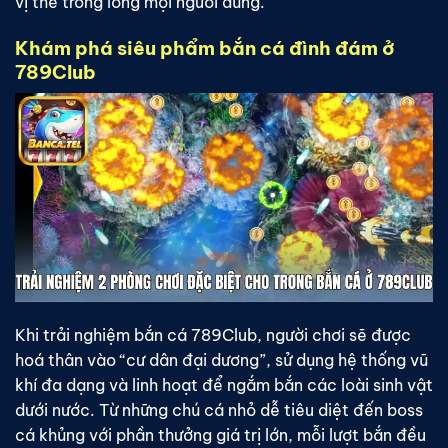
vị thế trong lòng mọi người dùng.
Khám phá siêu phẩm bắn cá đình đám ở
789Club
Khi trải nghiệm bắn cá 789Club, người chơi sẽ được
hoá thân vào “cư dân đại dương”, sử dụng hệ thống vũ
khí đa dạng và linh hoạt để ngắm bắn các loài sinh vật
dưới nước. Từ những chú cá nhỏ dễ tiêu diệt đến boss
cá khủng với phần thưởng giá trị lớn, mỗi lượt bắn đều