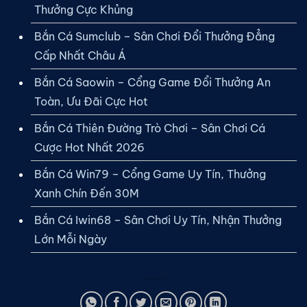
Thưởng Cực Khủng
Bắn Cá Sumclub – Sân Chơi Đổi Thưởng Đẳng
Cấp Nhất Châu Á
Bắn Cá Saowin – Cổng Game Đổi Thưởng An
Toàn, Ưu Đãi Cực Hot
Bắn Cá Thiên Đường Trò Chơi – Sân Chơi Cá
Cược Hot Nhất 2026
Bắn Cá Win79 – Cổng Game Uy Tín, Thưởng
Xanh Chín Đến 30M
Bắn Cá Iwin68 – Sân Chơi Uy Tín, Nhận Thưởng
Lớn Mỗi Ngày