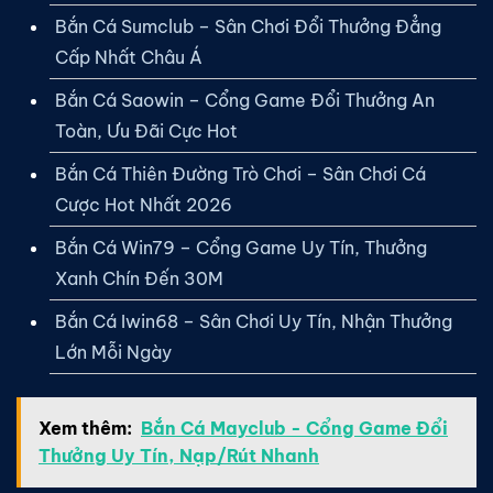
Bắn Cá Sumclub – Sân Chơi Đổi Thưởng Đẳng
Cấp Nhất Châu Á
Bắn Cá Saowin – Cổng Game Đổi Thưởng An
Toàn, Ưu Đãi Cực Hot
Bắn Cá Thiên Đường Trò Chơi – Sân Chơi Cá
Cược Hot Nhất 2026
Bắn Cá Win79 – Cổng Game Uy Tín, Thưởng
Xanh Chín Đến 30M
Bắn Cá Iwin68 – Sân Chơi Uy Tín, Nhận Thưởng
Lớn Mỗi Ngày
Xem thêm:
Bắn Cá Mayclub - Cổng Game Đổi
Thưởng Uy Tín, Nạp/Rút Nhanh