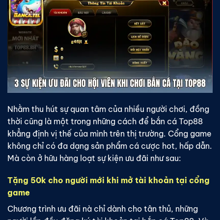
Nhằm thu hút sự quan tâm của nhiều người chơi, đồng
thời cũng là một trong những cách để bắn cá Top88
khẳng định vị thế của mình trên thị trường. Cổng game
không chỉ có đa dạng sản phẩm cá cược hot, hấp dẫn.
Mà còn ở hữu hàng loạt sự kiện ưu đãi như sau:
Tặng 50k cho người mới khi mở tài khoản tại cổng
game
Chương trình ưu đãi nà chỉ dành cho tân thủ, những