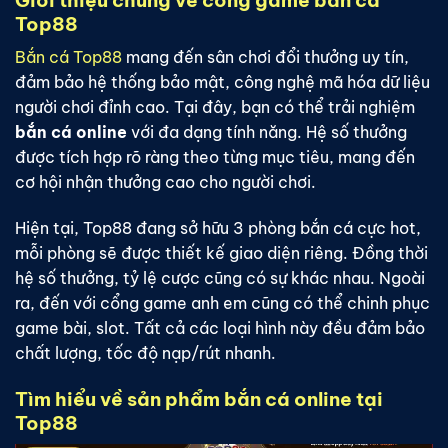
Top88
Bắn cá Top88
mang đến sân chơi đổi thưởng uy tín,
đảm bảo hệ thống bảo mật, công nghệ mã hóa dữ liệu
người chơi đỉnh cao. Tại đây, bạn có thể trải nghiệm
bắn cá online
với đa dạng tính năng. Hệ số thưởng
được tích hợp rõ ràng theo từng mục tiêu, mang đến
cơ hội nhận thưởng cao cho người chơi.
Hiện tại, Top88 đang sở hữu 3 phòng bắn cá cực hot,
mỗi phòng sẽ được thiết kế giao diện riêng. Đồng thời
hệ số thưởng, tỷ lệ cược cũng có sự khác nhau. Ngoài
ra, đến với cổng game anh em cũng có thể chinh phục
game bài, slot. Tất cả các loại hình này đều đảm bảo
chất lượng, tốc độ nạp/rút nhanh.
Tìm hiểu về sản phẩm bắn cá online tại
Top88