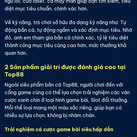
ngư lôi, cua laser, cá may mắn giúp bạn tìm kiếm, tiêu
diệt mục tiêu chuẩn, chính xác hơn.
Về kỹ năng, trò chơi sở hữu đa dạng kỹ năng như: Tự
động bắn cá, tự động ngắm và xác định mục tiêu. Nhờ
đó, anh em tham gia bắn cá chính xác, tỷ lệ tiêu diệt
thành công mục tiêu cũng cao hơn, mức thưởng khả
quan hơn.
2 Sản phẩm giải trí được đánh giá cao tại
Top88
Ngoài siêu phẩm bắn cá Top88, người chơi đến với
cổng game cũng có thể lựa chọn trải nghiệm các ván
cược xanh chín ở loại hình game bài, Slot đổi thưởng.
Mỗi thể loại mang một màu sắc riêng, giúp bạn có
nhiều sự lựa chọn, không bị nhàm chán.
Trải nghiệm cá cược game bài siêu hấp dẫn