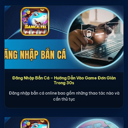
Đăng Nhập Bắn Cá – Hướng Dẫn Vào Game Đơn Giản
Trong 30s
Đăng nhập bắn cá online bao gồm những thao tác nào và
cần thủ tục