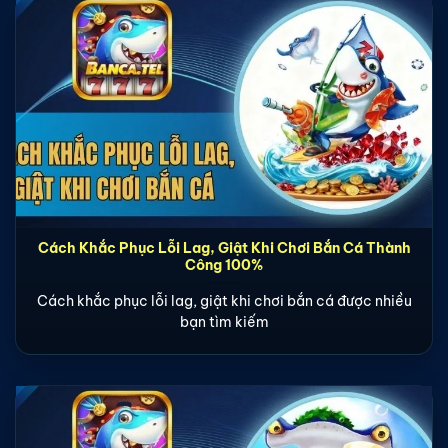
Cách Khắc Phục Lỗi Lag, Giật Khi Chơi Bắn Cá Thành
Công 100%
Cách khắc phục lỗi lag, giật khi chơi bắn cá được nhiều
bạn tìm kiếm