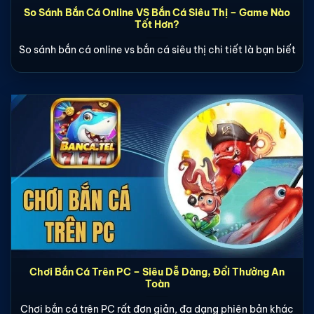
So Sánh Bắn Cá Online VS Bắn Cá Siêu Thị – Game Nào
Tốt Hơn?
So sánh bắn cá online vs bắn cá siêu thị chi tiết là bạn biết
Chơi Bắn Cá Trên PC – Siêu Dễ Dàng, Đổi Thưởng An
Toàn
Chơi bắn cá trên PC rất đơn giản, đa dạng phiên bản khác