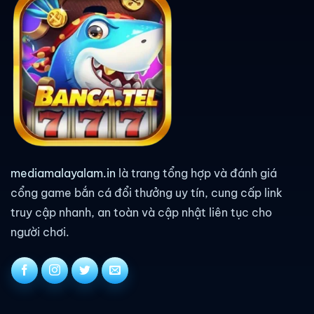
mediamalayalam.in
là trang tổng hợp và đánh giá
cổng game bắn cá đổi thưởng uy tín, cung cấp link
truy cập nhanh, an toàn và cập nhật liên tục cho
người chơi.