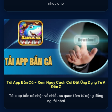
nhau cho
Tải App Bắn Cá – Xem Ngay Cách Cài Đặt Ứng Dụng Từ A
Đến Z
Tải app bắn cá nhận về nhiều sự quan tâm từ cộng đồng
người chơi