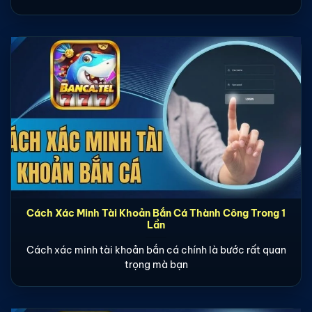
Cách Xác Minh Tài Khoản Bắn Cá Thành Công Trong 1
Lần
Cách xác minh tài khoản bắn cá chính là bước rất quan
trọng mà bạn