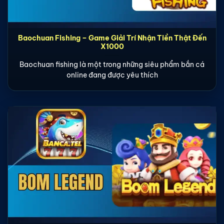
Baochuan Fishing – Game Giải Trí Nhận Tiền Thật Đến
X1000
Baochuan fishing là một trong những siêu phẩm bắn cá
online đang được yêu thích