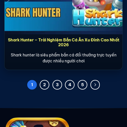
Shark Hunter – Trải Nghiệm Bắn Cá Ăn Xu Đỉnh Cao Nhất
2026
Shark hunter là siêu phẩm bắn cá đổi thưởng trực tuyến
được nhiều người chơi
1
2
3
4
5