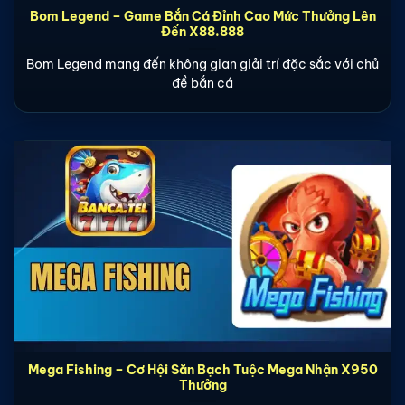
Bom Legend – Game Bắn Cá Đỉnh Cao Mức Thưởng Lên
Đến X88.888
Bom Legend mang đến không gian giải trí đặc sắc với chủ
đề bắn cá
Mega Fishing – Cơ Hội Săn Bạch Tuộc Mega Nhận X950
Thưởng