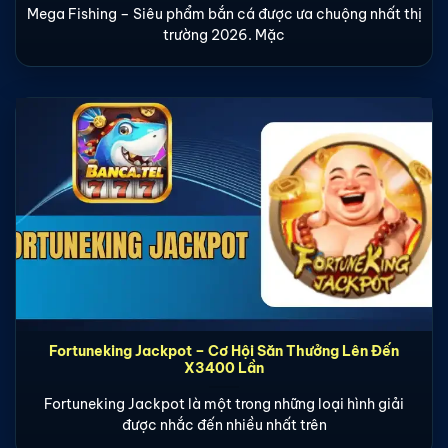
Mega Fishing – Siêu phẩm bắn cá được ưa chuộng nhất thị
trường 2026. Mặc
Fortuneking Jackpot – Cơ Hội Săn Thưởng Lên Đến
X3400 Lần
Fortuneking Jackpot là một trong những loại hình giải
được nhắc đến nhiều nhất trên