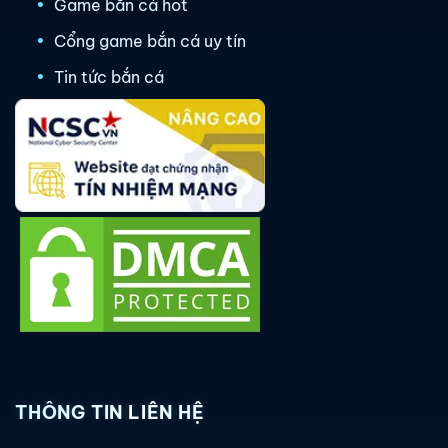
Game bắn cá hot
Cổng game bắn cá uy tín
Tin tức bắn cá
THÔNG TIN LIÊN HỆ