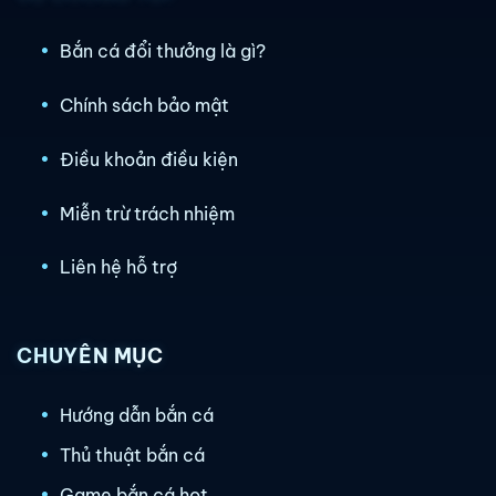
Bắn cá đổi thưởng là gì?
Chính sách bảo mật
Điều khoản điều kiện
Miễn trừ trách nhiệm
Liên hệ hỗ trợ
CHUYÊN MỤC
Hướng dẫn bắn cá
Thủ thuật bắn cá
Game bắn cá hot