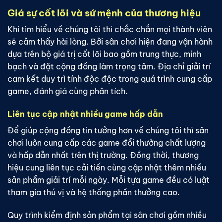
Giá sự cốt lõi và sứ mệnh của thương hiệu
Khi tìm hiểu về chúng tôi thì chắc chắn mọi thành viên
sẽ cảm thấy hài lòng. Bởi sân chơi hiện đang vận hành
dựa trên bộ giá trị cốt lõi bao gồm trung thực, minh
bạch và đặt cộng đồng làm trọng tâm. Địa chỉ giải trí
cam kết duy trì tính độc độc trong quá trình cung cấp
game, đánh giá cùng phân tích.
Liên tục cập nhật nhiều game hấp dẫn
Để giúp cộng đồng tin tưởng hơn về chúng tôi thì sân
chơi luôn cung cấp các game đổi thưởng chất lượng
và hấp dẫn nhất trên thị trường. Đồng thời, thương
hiệu cung liên tục cải tiến cùng cập nhật thêm nhiều
sản phẩm giải trí mỗi ngày. Mỗi tựa game đều có luật
tham gia thú vị và hệ thống phần thưởng cao.
Quy trình kiểm định sản phẩm tại sân chơi gồm nhiều