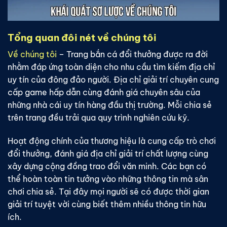
Tổng quan đôi nét về chúng tôi
Về chúng tôi
– Trang bắn cá đổi thưởng được ra đời
nhằm đáp ứng toàn diện cho nhu cầu tìm kiếm địa chỉ
uy tín của đông đảo người. Địa chỉ giải trí chuyên cung
cấp game hấp dẫn cùng đánh giá chuyên sâu của
những nhà cái uy tín hàng đầu thị trường. Mỗi chia sẻ
trên trang đều trải qua quy trình nghiên cứu kỹ.
Hoạt động chính của thương hiệu là cung cấp trò chơi
đổi thưởng, đánh giá địa chỉ giải trí chất lượng cùng
xây dựng cộng đồng trao đổi văn minh. Các bạn có
thể hoàn toàn tin tưởng vào những thông tin mà sân
chơi chia sẻ. Tại đây mọi người sẽ có được thời gian
giải trí tuyệt vời cùng biết thêm nhiều thông tin hữu
ích.