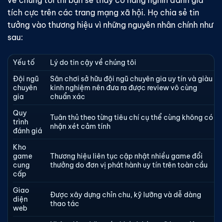
về chúng tôi thì bạn sẽ thấy có hàng nghìn đánh giá
tích cực trên các trang mạng xã hội. Họ chia sẻ tin
tưởng vào thương hiệu vì những nguyên nhân chính như
sau:
Yếu tố
Lý do tin cậy về chúng tôi
Đội ngũ
Sân chơi sở hữu đội ngũ chuyên gia uy tín và giàu
chuyên
kinh nghiệm nên đưa ra được review vô cùng
gia
chuẩn xác
Quy
Tuân thủ theo từng tiêu chí cụ thể cùng không có
trình
nhận xét cảm tính
đánh giá
Kho
game
Thương hiệu liên tục cập nhật nhiều game đổi
cung
thưởng do đơn vị phát hành uy tín trên toàn cầu
cấp
Giao
Được xây dựng chỉn chu, kỹ lưỡng và dễ dàng
diện
thao tác
web