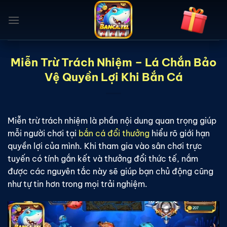
Bỏ
qua
nội
dung
Miễn Trừ Trách Nhiệm – Lá Chắn Bảo
Vệ Quyền Lợi Khi Bắn Cá
Miễn trừ trách nhiệm là phần nội dung quan trọng giúp
mỗi người chơi tại
bắn cá đổi thưởng
hiểu rõ giới hạn
quyền lợi của mình. Khi tham gia vào sân chơi trực
tuyến có tính gắn kết và thưởng đổi thức tế, nắm
được các nguyên tắc này sẽ giúp bạn chủ động cũng
như tự tin hơn trong mọi trải nghiệm.