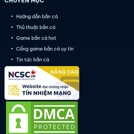
CHUYÊN MỤC
Hướng dẫn bắn cá
Thủ thuật bắn cá
Game bắn cá hot
Cổng game bắn cá uy tín
Tin tức bắn cá