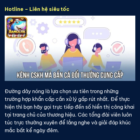
Hotline – Liên hệ siêu tốc
Đường dây nóng là lựa chọn ưu tiên trong những
trường hợp khẩn cấp cần xử lý gấp rút nhất. Để thực
hiện thì bạn hãy gọi trực tiếp đến số hiển thị công khai
tại trang chủ của thương hiệu. Các tổng đài viên luôn
túc trực thường xuyên để lắng nghe và giải đáp khúc
mắc bất kể ngày đêm.