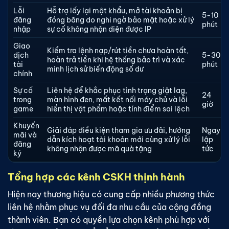
Lỗi
Hỗ trợ lấy lại mật khẩu, mở tài khoản bị
5-10
đăng
đóng băng do nghi ngờ bảo mật hoặc xử lý
phút
nhập
sự cố không nhận diện được IP
Giao
Kiểm tra lệnh nạp/rút tiền chưa hoàn tất,
dịch
5-30
hoàn trả tiền khi hệ thống bảo trì và xác
tài
phút
minh lịch sử biến động số dư
chính
Sự cố
Liên hệ để khắc phục tình trạng giật lag,
24
trong
màn hình đen, mất kết nối máy chủ và lỗi
giờ
game
hiển thị vật phẩm hoặc tính điểm sai lệch
Khuyến
Giải đáp điều kiện tham gia ưu đãi, hướng
Ngay
mãi và
dẫn kích hoạt tài khoản mới cùng xử lý lỗi
lập
đăng
không nhận được mã quà tặng
tức
ký
Tổng hợp các kênh CSKH thịnh hành
Hiện nay thương hiệu có cung cấp nhiều phương thức
liên hệ nhằm phục vụ đối đa nhu cầu của cộng đồng
thành viên. Bạn có quyền lựa chọn kênh phù hợp với