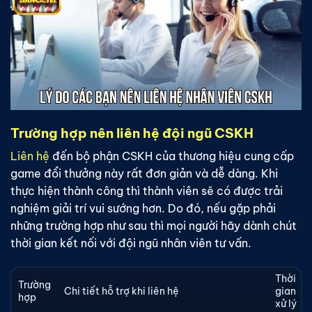
Trường hợp nên liên hệ đội ngũ CSKH
Liên hệ
đến bộ phận CSKH của thương hiệu cung cấp
game đổi thưởng này rất đơn giản và dễ dàng. Khi
thực hiện thành công thì thành viên sẽ có được trải
nghiệm giải trí vui sướng hơn. Do đó, nếu gặp phải
những trường hợp như sau thì mọi người hãy dành chút
thời gian kết nối với đội ngũ nhân viên tư vấn.
Thời
Trường
Chi tiết hỗ trợ khi liên hệ
gian
hợp
xử lý