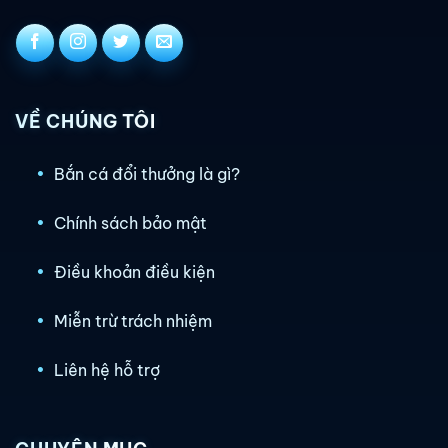
VỀ CHÚNG TÔI
Bắn cá đổi thưởng là gì?
Chính sách bảo mật
Điều khoản điều kiện
Miễn trừ trách nhiệm
Liên hệ hỗ trợ