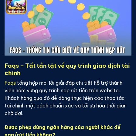
Faqs – Tất tần tật về quy trình giao dịch tài
chính
Faqs
tổng hợp mọi lời giải đáp chi tiết hỗ trợ thành
viên nắm vững quy trình nạp rút tiền trên website.
Khách hàng qua đó dễ dàng thực hiện các thao tác
tài chính một cách chuẩn xác và tối ưu hóa thời gian
chờ đợi.
Được phép dùng ngân hàng của người khác để
nạp/rút tiền không?