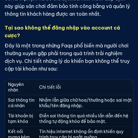
này giúp sân chơi đảm bảo tính công bằng và quản lý
thông tin khách hàng được an toàn nhất.
Tại sao không thể đăng nhập vào account cá
cược?
Đây là một trong những Faqs phổ biến mà người chơi
thường xuyên gặp phải trong quá trình trải nghiệm
dịch vụ. Chi tiết những lý do khiến bạn không thể truy
cập tài khoản như sau:
Nguyên
Chi tiết lỗi
nhân
Sai thông tin
Nhầm lẫn giữa chữ hoa/thường hoặc sai mật
cá nhân
khẩu/tên đăng nhập.
Tài khoản bị
Điền sai thông tin quá nhiều lần dẫn đến hệ
tạm khóa
thống tự động khóa để bảo mật.
Kết nối
Tín hiệu internet không ổn định khiến quy
mạng kém
trình truy cập bị ngắt quãng.