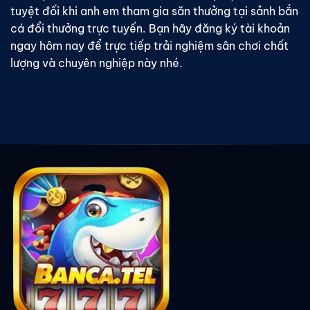
tuyệt đối khi anh em tham gia săn thưởng tại sảnh bắn
cá đổi thưởng trực tuyến. Bạn hãy đăng ký tài khoản
ngay hôm nay để trực tiếp trải nghiệm sân chơi chất
lượng và chuyên nghiệp này nhé.