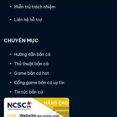
Miễn trừ trách nhiệm
Liên hệ hỗ trợ
CHUYÊN MỤC
Hướng dẫn bắn cá
Thủ thuật bắn cá
Game bắn cá hot
Cổng game bắn cá uy tín
Tin tức bắn cá