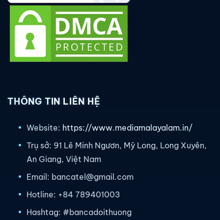
THÔNG TIN LIÊN HỆ
Website:
https://www.mediamalayalam.in/
Trụ sở: 91 Lê Minh Ngươn, Mỹ Long, Long Xuyên,
An Giang, Việt Nam
Email:
bancatel@gmail.com
Hotline: +84 789401003
Hashtag: #bancadoithuong