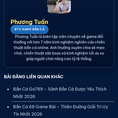
Phương Tuấn
Phương Tuấn là biên tập viên chuyên về game đổi
thưởng với hơn 7 năm kinh nghiệm nghiên cứu chiến
thuật bắn cá online. Anh thường xuyên chia sẻ mẹo
chơi, chiến thuật săn boss và kinh nghiệm tối ưu xu
giúp người chơi nâng cao tỷ lệ thắng.
BÀI ĐĂNG LIÊN QUAN KHÁC
Bắn Cá Go789 – Sảnh Bắn Cá Được Yêu Thích
Nhất 2026
Bắn Cá 68 Game Bài – Thiên Đường Giải Trí Uy
Tín Nhất 2026