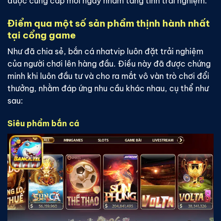
được cung cấp mỗi ngày nhằm tăng tính trải nghiệm.
Điểm qua một số sản phẩm thịnh hành nhất
tại cổng game
Như đã chia sẻ, bắn cá nhatvip luôn đặt trải nghiệm
của người chơi lên hàng đầu. Điều này đã được chứng
minh khi luôn đầu tư và cho ra mắt vô vàn trò chơi đổi
thưởng, nhằm đáp ứng nhu cầu khác nhau, cụ thể như
sau:
Siêu phẩm bắn cá