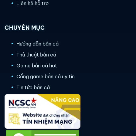
Liên hệ hỗ trợ
CHUYÊN MỤC
Hướng dẫn bắn cá
Thủ thuật bắn cá
Game bắn cá hot
Cổng game bắn cá uy tín
Tin tức bắn cá