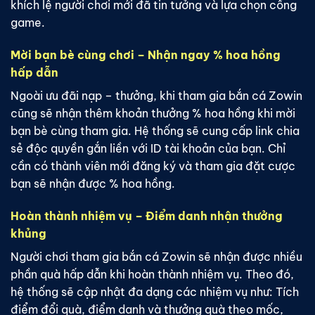
khích lệ người chơi mới đã tin tưởng và lựa chọn cổng
game.
Mời bạn bè cùng chơi – Nhận ngay % hoa hồng
hấp dẫn
Ngoài ưu đãi nạp – thưởng, khi tham gia bắn cá Zowin
cũng sẽ nhận thêm khoản thưởng % hoa hồng khi mời
bạn bè cùng tham gia. Hệ thống sẽ cung cấp link chia
sẻ độc quyền gắn liền với ID tài khoản của bạn. Chỉ
cần có thành viên mới đăng ký và tham gia đặt cược
bạn sẽ nhận được % hoa hồng.
Hoàn thành nhiệm vụ – Điểm danh nhận thưởng
khủng
Người chơi tham gia bắn cá Zowin sẽ nhận được nhiều
phần quà hấp dẫn khi hoàn thành nhiệm vụ. Theo đó,
hệ thống sẽ cập nhật đa dạng các nhiệm vụ như: Tích
điểm đổi quà, điểm danh và thưởng quà theo mốc,