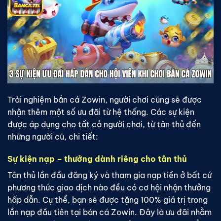
Trải nghiệm bắn cá Zowin, người chơi cũng sẽ được
nhận thêm một số ưu đãi từ hệ thống. Các sự kiện
được áp dụng cho tất cả người chơi, từ tân thủ đến
những người cũ, chi tiết:
Sự kiện nạp – thưởng dành riêng cho tân thủ
Tân thủ lần đầu đăng ký và tham gia nạp tiền ở bất cứ
phương thức giao dịch nào đều có cơ hội nhận thưởng
hấp dẫn. Cụ thể, bạn sẽ được tặng 100% giá trị trong
lần nạp đầu tiên tại bán cá Zowin. Đây là ưu đãi nhằm