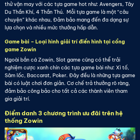
thử vận may với các tựa game hot như: Avengers, Tây
Du Thần Khí, 4 Thần Thú. Mỗi tựa game là một “câu
chuyện” khác nhau, Đảm bảo mang đến đa dạng sự
lựa chọn và nhiều mức thưởng hấp dẫn.
Game bài – Loại hình giải trí điển hình tại cổng
game Zowin
Ngoài bắn cá Zowin, Slot game cũng có thể trải
nghiệm cược xanh chín các tựa game bài như: Xì tố,
Sâm lốc, Baccarat, Poker. Đây đều là những tựa game
bài có luật chơi đơn giản. Cơ chế trả thưởng rõ ràng,
đảm bảo công bảo cho tất cả các thành viên tham
gia giải trí.
Điểm danh 3 chương trình ưu đãi trên hệ
thống Zowin