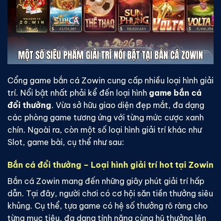
Cổng game bắn cá Zowin cung cấp nhiều loại hình giải
trí. Nổi bật nhất phải kể đến loại hình
game bắn cá
đổi thưởng
. Vừa sở hữu giao diện đẹp mắt, đa dạng
các phòng game tương ứng với từng mức cược xanh
chín. Ngoài ra, còn một số loại hình giải trí khác như
Slot, game bài, cụ thể như sau:
Bắn cá đổi thưởng – Loại hình giải trí hot tại Zowin
Bắn cá Zowin mang đến những giây phút giải trí hấp
dẫn. Tại đây, người chơi có cơ hội săn tiền thưởng siêu
khủng. Cụ thể, tựa game có hệ số thưởng rõ ràng cho
từng mục tiêu, đa dạng tính năng cùng hũ thưởng lên