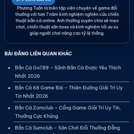
Phương Tuấn là biên tập viên chuyên về game đổi
thưởng với hơn 7 năm kinh nghiệm nghiên cứu chiến
thuật bắn cá online. Anh thường xuyên chia sẻ mẹo
chơi, chiến thuật săn boss và kinh nghiệm tối ưu xu
giúp người chơi nâng cao tỷ lệ thắng.
BÀI ĐĂNG LIÊN QUAN KHÁC
Bắn Cá Go789 – Sảnh Bắn Cá Được Yêu Thích
Nhất 2026
Bắn Cá 68 Game Bài – Thiên Đường Giải Trí Uy
Tín Nhất 2026
Bắn Cá Zomclub – Cổng Game Giải Trí Uy Tín,
Thưởng Cực Khủng
Bắn Cá Sumclub – Sân Chơi Đổi Thưởng Đẳng