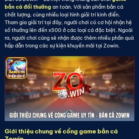
bắn cá đổi thưởng
an toàn. Với sản phẩm bắn cá
chất lượng, cùng nhiều loại hình giải trí kinh điển.
Tham gia giải trí tại đây, người chơi có cơ hội nhận hệ
số thưởng lên đến x500 ở các loại cá đặc biệt. Ngoài
ra, người chơi cũng sẽ nhận được thêm nhiều phần quà
hấp dẫn trong các sự kiện khuyến mãi tại Zowin.
Giới thiệu chung về cổng game bắn cá
Zowin