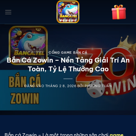
Bỏ
qua
nội
dung
CỔNG GAME BẮN CÁ
Bắn Cá Zowin – Nền Tảng Giải Trí An
Toàn, Tỷ Lệ Thưởng Cao
ĐĂNG VÀO
THÁNG 2 8, 2026
BỞI
PHƯƠNG TUẤN
Bắn cá Zowin – Là một trong những sân chơi
game