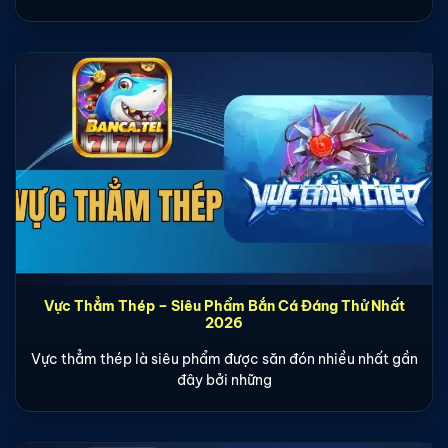
Vực Thẳm Thép – Siêu Phẩm Bắn Cá Đáng Thử Nhất
2026
Vực thẳm thép là siêu phẩm được săn đón nhiều nhất gần
đây bởi những