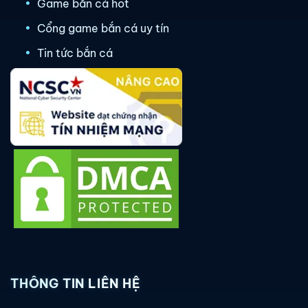
Game bắn cá hot
Cổng game bắn cá uy tín
Tin tức bắn cá
THÔNG TIN LIÊN HỆ