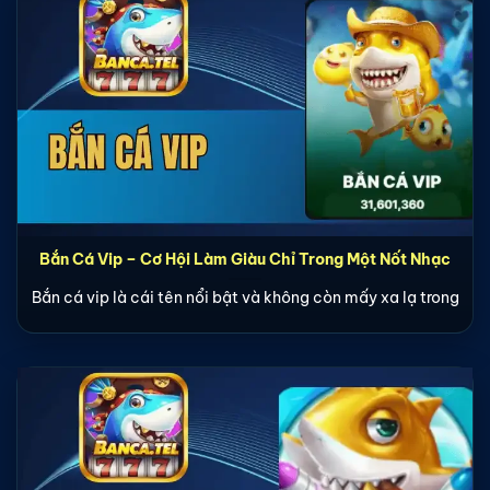
Bắn Cá Vip – Cơ Hội Làm Giàu Chỉ Trong Một Nốt Nhạc
Bắn cá vip là cái tên nổi bật và không còn mấy xa lạ trong