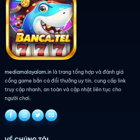
mediamalayalam.in
là trang tổng hợp và đánh giá
cổng game bắn cá đổi thưởng uy tín, cung cấp link
truy cập nhanh, an toàn và cập nhật liên tục cho
người chơi.
VỀ CHÚNG TÔI