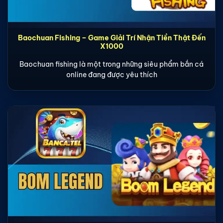
Baochuan Fishing – Game Giải Trí Nhận Tiền Thật Đến
X1000
Baochuan fishing là một trong những siêu phẩm bắn cá
online đang được yêu thích