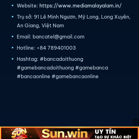
Website:
https://www.mediamalayalam.in/
Trụ sở: 91 Lê Minh Ngươn, Mỹ Long, Long Xuyên,
An Giang, Việt Nam
Email:
bancatel@gmail.com
Hotline: +84 789401003
Hashtag: #bancadoithuong
#gamebancadoithuong #gamebanca
#bancaonline #gamebancaonline