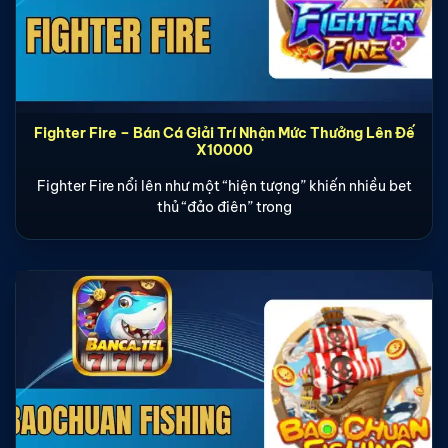
Fighter Fire – Bán Cá Giải Trí Nhận Mức Thưởng Lên Đế
X10000
Fighter Fire nổi lên như một “hiện tượng” khiến nhiều bet
thủ “đảo điên” trong