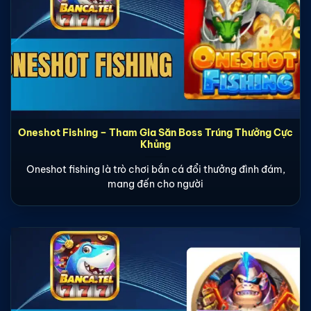
Oneshot Fishing – Tham Gia Săn Boss Trúng Thưởng Cực
Khủng
Oneshot fishing là trò chơi bắn cá đổi thưởng đình đám,
mang đến cho người