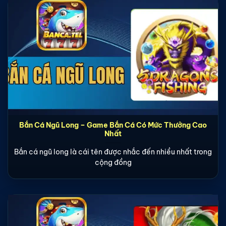
Bắn Cá Ngũ Long – Game Bắn Cá Có Mức Thưởng Cao
Nhất
Bắn cá ngũ long là cái tên được nhắc đến nhiều nhất trong
cộng đồng