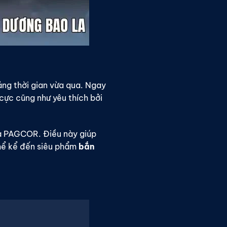
ảng thời gian vừa qua. Ngay
cực cũng như yêu thích bởi
là PAGCOR. Điều này giúp
thể kể đến siêu phẩm
bắn