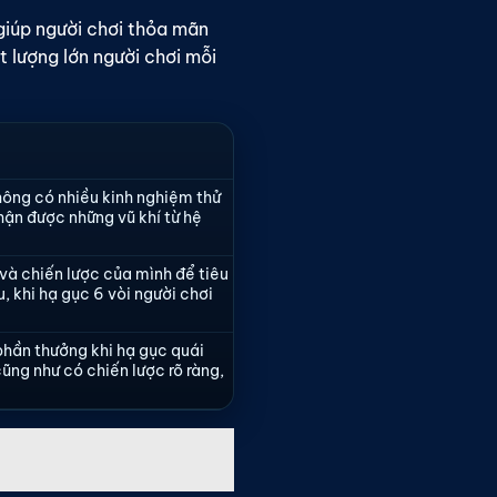
giúp người chơi thỏa mãn
 lượng lớn người chơi mỗi
hông có nhiều kinh nghiệm thử
hận được những vũ khí từ hệ
và chiến lược của mình để tiêu
, khi hạ gục 6 vòi người chơi
phần thưởng khi hạ gục quái
cũng như có chiến lược rõ ràng,