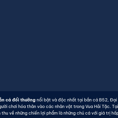
ắn cá đổi thưởng
nổi bật và độc nhất tại bắn cá B52, Đại
người chơi hóa thân vào các nhân vật trong Vua Hải Tặc. Tại
hu về những chiến lợi phẩm là những chú cá với giá trị hấ