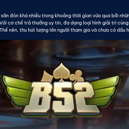
 săn đón khá nhiều trong khoảng thời gian vừa qua bởi nh
 Với cơ chế trả thưởng uy tín, đa dạng loại hình giải trí c
Thế nên, thu hút lượng lớn người tham gia và chưa có dấu h