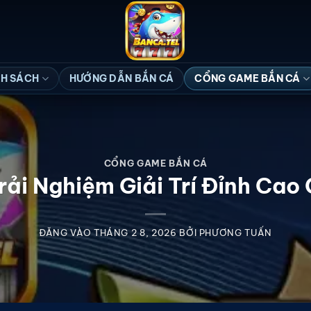
NH SÁCH
HƯỚNG DẪN BẮN CÁ
CỔNG GAME BẮN CÁ
CỔNG GAME BẮN CÁ
rải Nghiệm Giải Trí Đỉnh Cao
ĐĂNG VÀO
THÁNG 2 8, 2026
BỞI
PHƯƠNG TUẤN