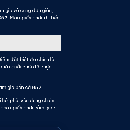
am gia vô cùng đơn giản,
52. Mỗi người chơi khi tiến
iểm đặt biệt đó chính là
ền mà người chơi đã cược
ham gia bắn cá B52.
 hỏi phải vận dụng chiến
 cho người chơi cảm giác