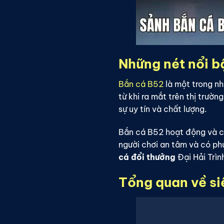
Những nét nổi b
Bắn cá B52
là một trong nh
từ khi ra mắt trên thị trư
sự uy tín và chất lượng.
Bắn cá B52 hoạt động và ch
người chơi an tâm và có phú
cá đổi thưởng
Đại Hải Trìn
Tổng quan về si