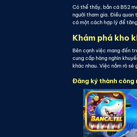
Có thể thấy, bắn cá B52 m
người tham gia. Điều quan t
cá một cách hợp lý để tăng
Khám phá kho k
Bên cạnh việc mang đến trả
cung cấp hàng nghìn khuyến
khác nhau. Việc nắm rõ sẽ g
Đăng ký thành công