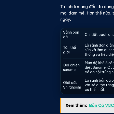
Trò chơi mang đến đa dạng 
mọi đam mê. Hơn thế nữa, t
ngày.
Sảnh bắn
Chi tiết cách ch
cá
Là sảnh đơn giản
Tân thế
sức và làm quen 
giới
thống và tiêu di
Mức độ khó ở sản
Đại chiến
diệt Surume. Quái
surume
có cơ hội trúng h
Là sảnh bắn cá o
Giải cứu
vật sẽ được tăng 
Shirahoshi
cụ thể nhất.
Xem thêm:
Bắn Cá V8C