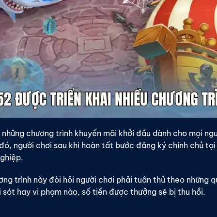
những chương trình khuyến mãi khởi đầu dành cho mọi ngư
đó, người chơi sau khi hoàn tất bước đăng ký chính chủ tạ
ghiệp.
ng trình này đòi hỏi người chơi phải tuân thủ theo những
i sót hay vi phạm nào, số tiền được thưởng sẽ bị thu hồi.