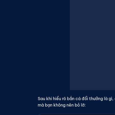
Sau khi hiểu rõ bắn cá đổi thưởng là g
mà bạn không nên bỏ lỡ: