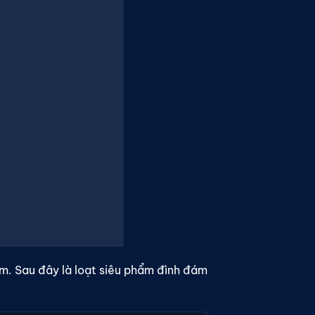
ệm. Sau đây là loạt siêu phẩm đình đám