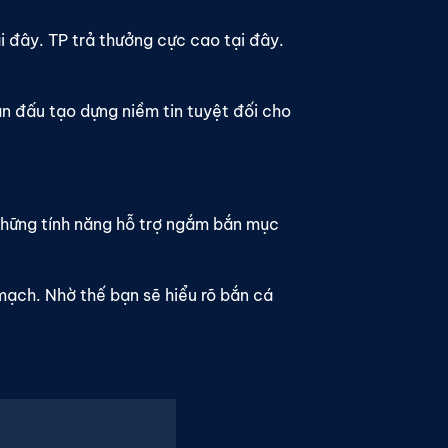
i đây. TP trả thưởng cực cao tại đây.
ván đấu tạo dựng niềm tin tuyệt đối cho
 Những tính năng hỗ trợ ngắm bắn mục
mạch. Nhờ thế bạn sẽ hiểu rõ bắn cá