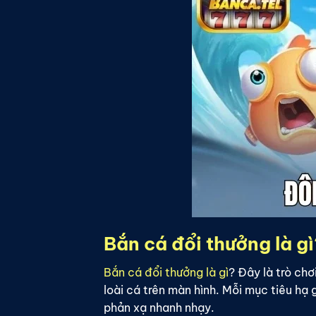
Bắn cá đổi thưởng là gì
Bắn cá đổi thưởng là gì
? Đây là trò chơ
loài cá trên màn hình. Mỗi mục tiêu hạ
phản xạ nhanh nhạy.