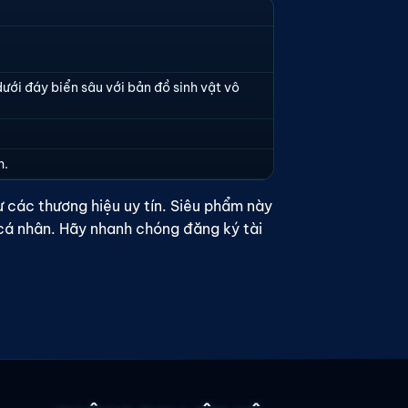
ưới đáy biển sâu với bản đồ sinh vật vô
h.
ư các thương hiệu uy tín. Siêu phẩm này
 cá nhân. Hãy nhanh chóng đăng ký tài