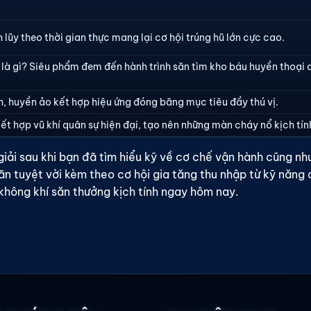
 lũy theo thời gian thực mang lại cơ hội trúng hũ lớn cực cao.
à gì? Siêu phẩm đem đến hành trình săn tìm kho báu huyền thoại d
nh, huyền ảo kết hợp hiệu ứng đóng băng mục tiêu đầy thú vị.
ết hợp vũ khí quân sự hiện đại, tạo nên những màn cháy nổ kịch tín
giải sau khi bạn đã tìm hiểu kỹ về cơ chế vận hành cũng nh
iãn tuyệt vời kèm theo cơ hội gia tăng thu nhập từ kỹ năng
 không khí săn thưởng kịch tính ngay hôm nay.