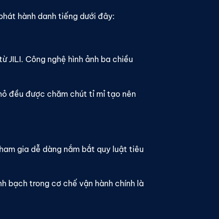
phát hành danh tiếng dưới đây:
từ JILI. Công nghệ hình ảnh ba chiều
nhỏ đều được chăm chút tỉ mỉ tạo nên
tham gia dễ dàng nắm bắt quy luật tiêu
inh bạch trong cơ chế vận hành chính là