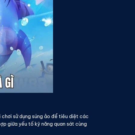
ời chơi sử dụng súng ảo để tiêu diệt các
hợp giữa yếu tố kỹ năng quan sát cùng