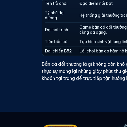
Tên trò chơi
Đặc điểm nổi bật
Tỷ phú đại
Hệ thống giải thưởng tích
dương
Game bắn cá đổi thưởng l
Đại hải trình
cùng đa dạng.
Tiên bắn cá
Tạo hình sinh vật lung li
Đại chiến B52
Lối chơi bắn cá hầm hố k
Bắn cá đổi thưởng là gì không còn khó 
thực sự mang lại những giây phút thư g
khoản tại trang để trực tiếp tận hưởng