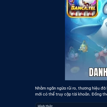
Nhằm ngăn ngừa rủi ro, thương hiệu đã 
mới có thể truy cập tài khoản. Đồng thờ
Hình thức