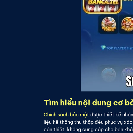
Tìm hiểu nội dung cơ 
Chính sách bảo mật
được thiết kế nhằm 
liệu hệ thống thu thập đều phục vụ xác 
cần thiết, không cung cấp cho bên khá