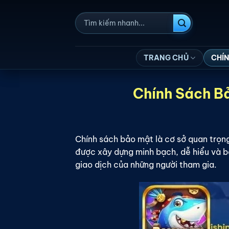
Bỏ
qua
nội
dung
TRANG CHỦ
CHÍ
Chính Sách B
Chính sách bảo mật là cơ sở quan trọng
được xây dựng minh bạch, dễ hiểu và bá
giao dịch của những người tham gia.