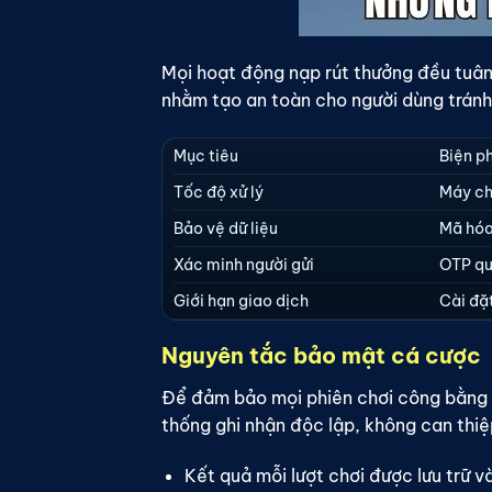
Mọi hoạt động nạp rút thưởng đều tuân
nhằm tạo an toàn cho người dùng tránh 
Mục tiêu
Biện p
Tốc độ xử lý
Máy ch
Bảo vệ dữ liệu
Mã hóa
Xác minh người gửi
OTP qu
Giới hạn giao dịch
Cài đặ
Nguyên tắc bảo mật cá cược
Để đảm bảo mọi phiên chơi công bằng v
thống ghi nhận độc lập, không can thiệ
Kết quả mỗi lượt chơi được lưu trữ v