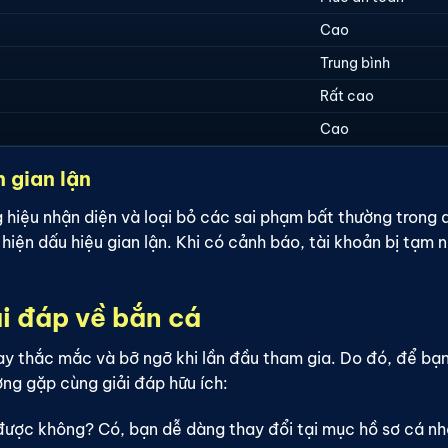
Cao
Trung bình
Rất cao
Cao
 gian lận
 hiệu nhận diện và loại bỏ các sai phạm bất thường trong q
t hiện dấu hiệu gian lận. Khi có cảnh báo, tài khoản bị tạ
i đáp về bắn cá
y thắc mắc và bỡ ngỡ khi lần đầu tham gia. Do đó, để bạn
ng gặp cùng giải đáp hữu ích:
ư được không? Có, bạn dễ dàng thay đổi tại mục hồ sơ cá nh