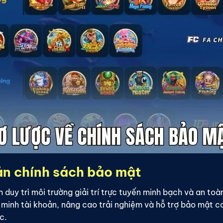
bản chính sách bảo mật
duy trì môi trường giải trí trực tuyến minh bạch và an toàn
minh tài khoản, nâng cao trải nghiệm và hỗ trợ bảo mật cao
c.