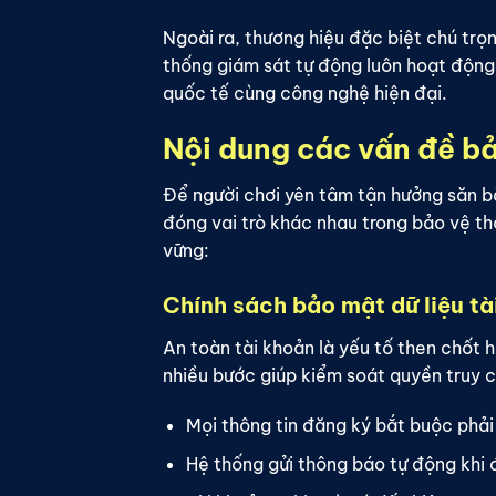
Ngoài ra, thương hiệu đặc biệt chú trọ
thống giám sát tự động luôn hoạt động
quốc tế cùng công nghệ hiện đại.
Nội dung các vấn đề bả
Để người chơi yên tâm tận hưởng săn bắ
đóng vai trò khác nhau trong bảo vệ thô
vững:
Chính sách bảo mật dữ liệu tà
An toàn tài khoản là yếu tố then chốt 
nhiều bước giúp kiểm soát quyền truy c
Mọi thông tin đăng ký bắt buộc phải 
Hệ thống gửi thông báo tự động khi đ