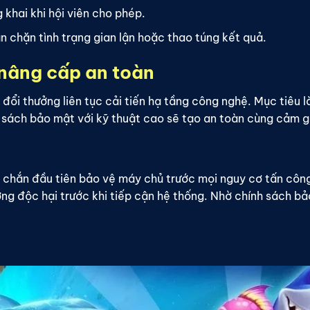
g khai khi hội viên cho phép.
n chặn tình trạng gian lận hoặc thao túng kết quả.
nâng cấp an toàn
ổi thưởng liên tục cải tiến hạ tầng công nghệ. Mục tiêu là
 sách bảo mật với kỹ thuật cao sẽ tạo an toàn cùng cảm gi
á chắn đầu tiên bảo vệ máy chủ trước mọi nguy cơ tấn côn
ng độc hại trước khi tiếp cận hệ thống. Nhờ chính sách bảo