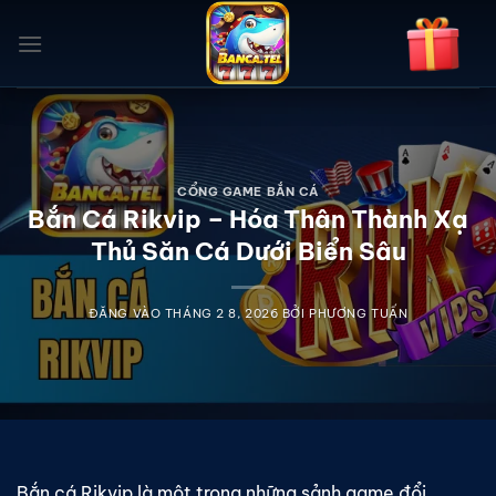
Bỏ
qua
nội
dung
CỔNG GAME BẮN CÁ
Bắn Cá Rikvip – Hóa Thân Thành Xạ
Thủ Săn Cá Dưới Biển Sâu
ĐĂNG VÀO
THÁNG 2 8, 2026
BỞI
PHƯƠNG TUẤN
Bắn cá Rikvip là một trong những sảnh game đổi