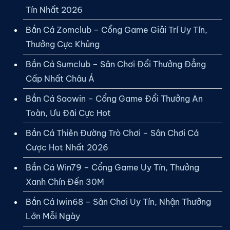
Tín Nhất 2026
Bắn Cá Zomclub – Cổng Game Giải Trí Uy Tín,
Thưởng Cực Khủng
Bắn Cá Sumclub – Sân Chơi Đổi Thưởng Đẳng
Cấp Nhất Châu Á
Bắn Cá Saowin – Cổng Game Đổi Thưởng An
Toàn, Ưu Đãi Cực Hot
Bắn Cá Thiên Đường Trò Chơi – Sân Chơi Cá
Cược Hot Nhất 2026
Bắn Cá Win79 – Cổng Game Uy Tín, Thưởng
Xanh Chín Đến 30M
Bắn Cá Iwin68 – Sân Chơi Uy Tín, Nhận Thưởng
Lớn Mỗi Ngày