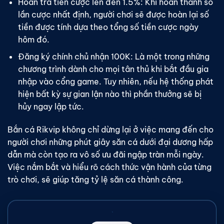
Hoàn trả tiền cược lên đến 1.5%: Khi hoàn thành số
lần cược nhất định, người chơi sẽ được hoàn lại số
tiền được tính dựa theo tổng số tiền cược ngày
hôm đó.
Đăng ký chính chủ nhận 100K: Là một trong những
chương trình dành cho mọi tân thủ khi bắt đầu gia
nhập vào cổng game. Tuy nhiên, nếu hệ thống phát
hiện bất kỳ sự gian lận nào thì phần thưởng sẽ bị
hủy ngay lập tức.
Bắn cá Rikvip không chỉ dừng lại ở việc mang đến cho
người chơi những phút giây săn cá dưới đại dương hấp
dẫn mà còn tạo ra vô số ưu đãi ngập tràn mỗi ngày.
Việc nắm bắt và hiểu rõ cách thức vận hành của từng
trò chơi, sẽ giúp tăng tỷ lệ săn cá thành công.