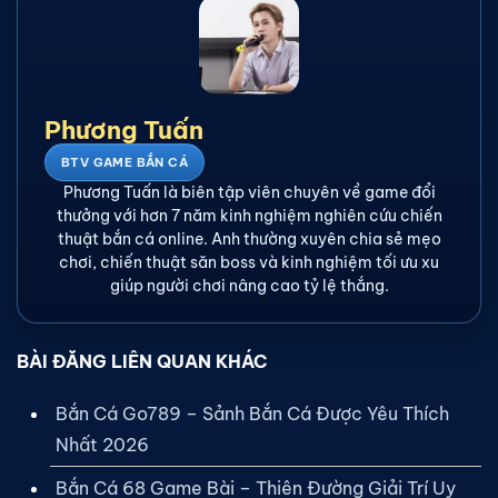
Phương Tuấn
Phương Tuấn là biên tập viên chuyên về game đổi
thưởng với hơn 7 năm kinh nghiệm nghiên cứu chiến
thuật bắn cá online. Anh thường xuyên chia sẻ mẹo
chơi, chiến thuật săn boss và kinh nghiệm tối ưu xu
giúp người chơi nâng cao tỷ lệ thắng.
BÀI ĐĂNG LIÊN QUAN KHÁC
Bắn Cá Go789 – Sảnh Bắn Cá Được Yêu Thích
Nhất 2026
Bắn Cá 68 Game Bài – Thiên Đường Giải Trí Uy