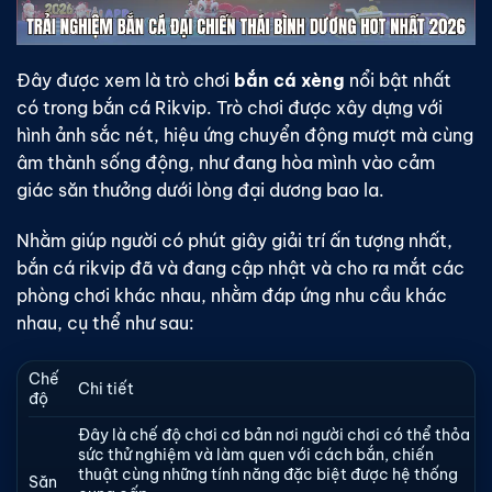
Đây được xem là trò chơi
bắn cá xèng
nổi bật nhất
có trong bắn cá Rikvip. Trò chơi được xây dựng với
hình ảnh sắc nét, hiệu ứng chuyển động mượt mà cùng
âm thành sống động, như đang hòa mình vào cảm
giác săn thưởng dưới lòng đại dương bao la.
Nhằm giúp người có phút giây giải trí ấn tượng nhất,
bắn cá rikvip đã và đang cập nhật và cho ra mắt các
phòng chơi khác nhau, nhằm đáp ứng nhu cầu khác
nhau, cụ thể như sau:
Chế
Chi tiết
độ
Đây là chế độ chơi cơ bản nơi người chơi có thể thỏa
sức thử nghiệm và làm quen với cách bắn, chiến
thuật cùng những tính năng đặc biệt được hệ thống
Săn