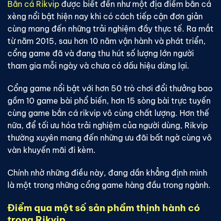
Bắn cá Rikvip
được biết đến như một địa điểm
bắn cá
xèng
nổi bật hiện nay khi có cách tiếp cận đơn giản
cùng mang đến những trải nghiệm đầy thực tế. Ra mắt
từ năm 2015, sau hơn 10 năm vận hành và phát triển,
cổng game đã và đang thu hút số lượng lớn người
tham gia mỗi ngày và chưa có dấu hiệu dừng lại.
Cổng game nổi bật với hơn 50 trò chơi đổi thưởng bao
gồm 10 game bài phổ biến, hơn 15 sòng bài trực tuyến
cùng game bắn cá rikvip vô cùng chất lượng. Hơn thế
nữa, để tối ưu hóa trải nghiệm của người dùng, Rikvip
thường xuyên mang đến những ưu đãi bất ngờ cùng vô
vàn khuyến mãi đi kèm.
Chính nhờ những điều này, đang dần khẳng định mình
là một trong những cổng game hàng đầu trong ngành.
Điểm qua một số sản phẩm thịnh hành có
trong Rikvip