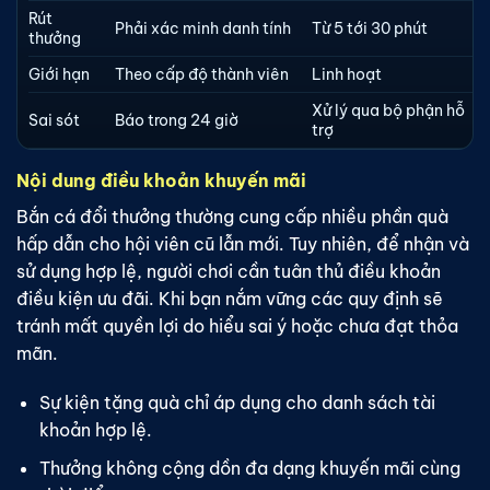
Rút
Phải xác minh danh tính
Từ 5 tới 30 phút
thưởng
Giới hạn
Theo cấp độ thành viên
Linh hoạt
Xử lý qua bộ phận hỗ
Sai sót
Báo trong 24 giờ
trợ
Nội dung điều khoản khuyến mãi
Bắn cá đổi thưởng thường cung cấp nhiều phần quà
hấp dẫn cho hội viên cũ lẫn mới. Tuy nhiên, để nhận và
sử dụng hợp lệ, người chơi cần tuân thủ điều khoản
điều kiện ưu đãi. Khi bạn nắm vững các quy định sẽ
tránh mất quyền lợi do hiểu sai ý hoặc chưa đạt thỏa
mãn.
Sự kiện tặng quà chỉ áp dụng cho danh sách tài
khoản hợp lệ.
Thưởng không cộng dồn đa dạng khuyến mãi cùng