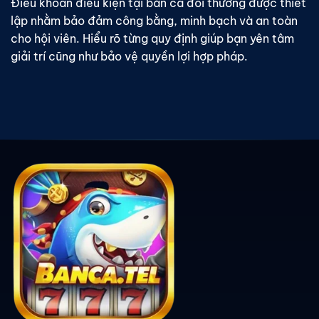
Điều khoản điều kiện tại bắn cá đổi thưởng được thiết
lập nhằm bảo đảm công bằng, minh bạch và an toàn
cho hội viên. Hiểu rõ từng quy định giúp bạn yên tâm
giải trí cũng như bảo vệ quyền lợi hợp pháp.