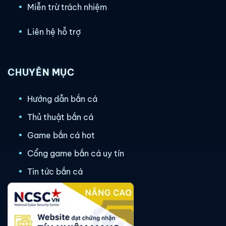
Miễn trừ trách nhiệm
Liên hệ hỗ trợ
CHUYÊN MỤC
Hướng dẫn bắn cá
Thủ thuật bắn cá
Game bắn cá hot
Cổng game bắn cá uy tín
Tin tức bắn cá