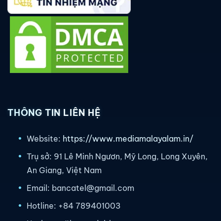
THÔNG TIN LIÊN HỆ
Website:
https://www.mediamalayalam.in/
Trụ sở: 91 Lê Minh Ngươn, Mỹ Long, Long Xuyên,
An Giang, Việt Nam
Email:
bancatel@gmail.com
Hotline: +84 789401003