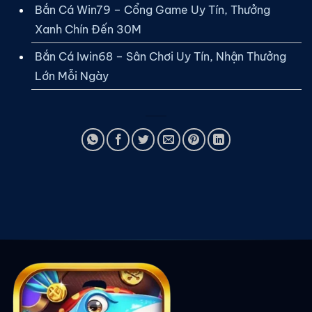
Bắn Cá Win79 – Cổng Game Uy Tín, Thưởng
Xanh Chín Đến 30M
Bắn Cá Iwin68 – Sân Chơi Uy Tín, Nhận Thưởng
Lớn Mỗi Ngày