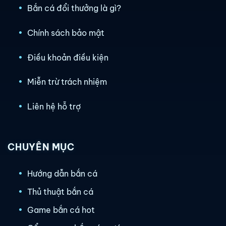
Bắn cá đổi thưởng là gì?
Chính sách bảo mật
Điều khoản điều kiện
Miễn trừ trách nhiệm
Liên hệ hỗ trợ
CHUYÊN MỤC
Hướng dẫn bắn cá
Thủ thuật bắn cá
Game bắn cá hot