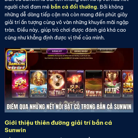
người chơi đam mê
bắn cá đổi thưởng
. Bởi không
những dễ dàng tiếp cận mà còn mang đến phút giây
giải trí ấn tượng cùng vô vàn những khuyến mãi ngập
tràn. Điều này, giúp trò chơi được đánh giá khá cao
cũng như khẳng định được vị thế của mình.
Giới thiệu thiên đường giải trí bắn cá
Sunwin