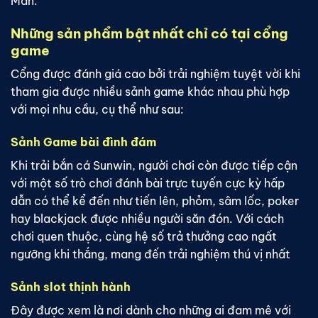
Man
.
Những sản phẩm bật nhất chỉ có tại cổng
game
Cổng được đánh giá cao bởi trải nghiệm tuyệt vời khi
tham gia được nhiều sảnh game khác nhau phù hợp
với mọi nhu cầu, cụ thể như sau:
Sảnh Game bài đình đám
Khi trải bắn cá Sunwin, người chơi còn được tiếp cận
với một số trò chơi đánh bài trực tuyến cực kỳ hấp
dẫn có thể kể đến như tiến lên, phỏm, sâm lốc, poker
hay blackjack được nhiều người săn đón. Với cách
chơi quen thuộc, cùng hệ số trả thưởng cao ngất
ngưỡng khi thắng, mang đến trải nghiệm thú vị nhất
Sảnh slot thịnh hành
Đây được xem là nơi dành cho những ai đam mê với