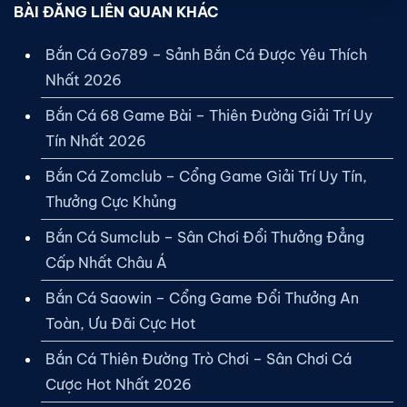
BÀI ĐĂNG LIÊN QUAN KHÁC
Bắn Cá Go789 – Sảnh Bắn Cá Được Yêu Thích
Nhất 2026
Bắn Cá 68 Game Bài – Thiên Đường Giải Trí Uy
Tín Nhất 2026
Bắn Cá Zomclub – Cổng Game Giải Trí Uy Tín,
Thưởng Cực Khủng
Bắn Cá Sumclub – Sân Chơi Đổi Thưởng Đẳng
Cấp Nhất Châu Á
Bắn Cá Saowin – Cổng Game Đổi Thưởng An
Toàn, Ưu Đãi Cực Hot
Bắn Cá Thiên Đường Trò Chơi – Sân Chơi Cá
Cược Hot Nhất 2026