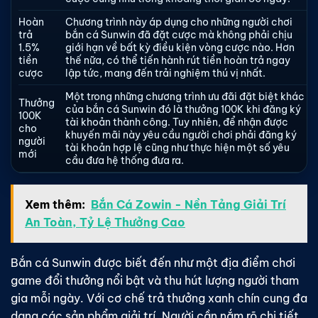
Hoàn
Chương trình này áp dụng cho những người chơi
trả
bắn cá Sunwin đã đặt cược mà không phải chịu
1.5%
giới hạn về bất kỳ điều kiện vòng cược nào. Hơn
tiền
thế nữa, có thể tiến hành rút tiền hoàn trả ngay
cược
lập tức, mang đến trải nghiệm thú vị nhất.
Một trong những chương trình ưu đãi đặt biệt khác
Thưởng
của bắn cá Sunwin đó là thưởng 100K khi đăng ký
100K
tài khoản thành công. Tuy nhiên, để nhận được
cho
khuyến mãi này yêu cầu người chơi phải đăng ký
người
tài khoản hợp lệ cũng như thực hiện một số yêu
mới
cầu đưa hệ thống đưa ra.
Xem thêm:
Bắn Cá Zowin - Nền Tảng Giải Trí
An Toàn, Tỷ Lệ Thưởng Cao
Bắn cá Sunwin được biết đến như một địa điểm chơi
game đổi thưởng nổi bật và thu hút lượng người tham
gia mỗi ngày. Với cơ chế trả thưởng xanh chín cung đa
dạng các sản phẩm giải trí. Người cần nắm rõ chi tiết