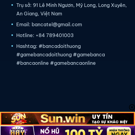
Trụ sở: 91 Lê Minh Ngươn, Mỹ Long, Long Xuyên,
An Giang, Việt Nam
Email:
bancatel@gmail.com
Hotline: +84 789401003
Hashtag: #bancadoithuong
#gamebancadoithuong #gamebanca
#bancaonline #gamebancaonline
Copyright 2026 ©
mediamalayalam.in