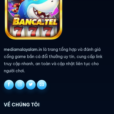
mediamalayalam.in
là trang tổng hợp và đánh giá
cổng game bắn cá đổi thưởng uy tín, cung cấp link
truy cập nhanh, an toàn và cập nhật liên tục cho
người chơi.
VỀ CHÚNG TÔI