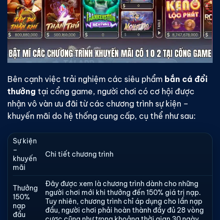
Bên cạnh việc trải nghiệm các siêu phẩm
bắn cá đổi
thưởng
tại cổng game, người chơi có cơ hội được
nhận vô vàn ưu đãi từ các chương trình sự kiện –
khuyến mãi do hệ thống cung cấp, cụ thể như sau:
Sự kiện
–
Chi tiết chương trình
khuyến
mãi
Đây được xem là chương trình dành cho những
Thưởng
người chơi mới khi thưởng đến 150% giá trị nạp.
150%
Tuy nhiên, chương trình chỉ áp dụng cho lần nạp
nạp
đầu, người chơi phải hoàn thành đầy đủ 28 vòng
đầu
cược cũng như trong khoảng thời gian 30 ngày.