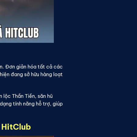
àn. Đơn giản hóa tất cả các
hiện đang sở hữu hàng loạt
 lộc Thần Tiền, săn hũ
ạng tính năng hỗ trợ, giúp
 HitClub