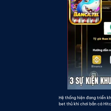
Hệ thống hiện đang triển kh
bet thủ khi chơi bắn cá Hitc