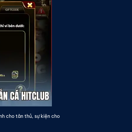
nh cho tân thủ, sự kiện cho