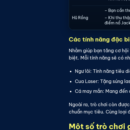
– Bạn cần th
Hũ Rồng
– Khi thu th
điểm nổ Jac
Các tính năng đặc bi
Nhằm giúp bạn tăng cơ hội 
biệt. Mỗi tính năng sẽ có 
Ngư lôi: Tính năng tiêu d
Cua Laser: Tặng súng las
Cá may mắn: Mang đến cơ
Ngoài ra, trò chơi còn đượ
chuẩn mục tiêu. Cùng loại 
Một số trò chơi 