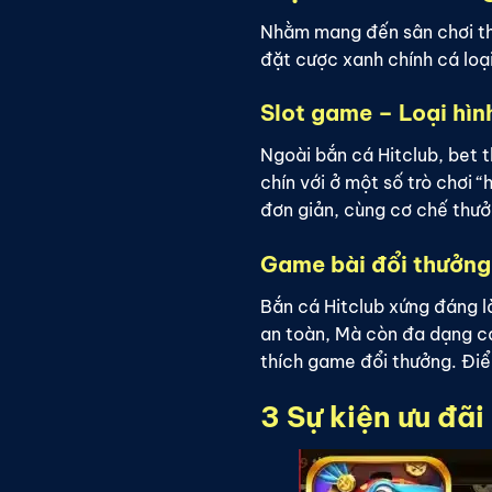
Nhằm mang đến sân chơi thú
đặt cược xanh chính cá loại
Slot game – Loại hình
Ngoài bắn cá Hitclub, bet 
chín với ở một số trò chơi 
đơn giản, cùng cơ chế thưở
Game bài đổi thưởng 
Bắn cá Hitclub xứng đáng là
an toàn, Mà còn đa dạng các
thích game đổi thưởng. Điể
3 Sự kiện ưu đã