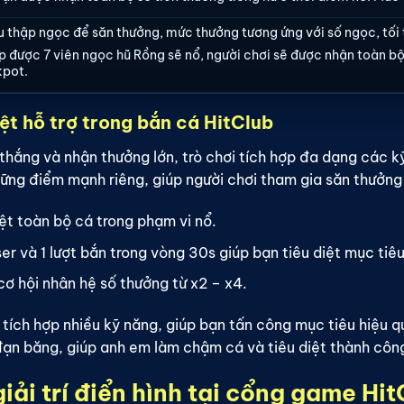
u thập ngọc để săn thưởng, mức thưởng tương ứng với số ngọc, tối 
ập được 7 viên ngọc hũ Rồng sẽ nổ, người chơi sẽ được nhận toàn bộ 
kpot.
ệt hỗ trợ trong bắn cá HitClub
thắng và nhận thưởng lớn, trò chơi tích hợp đa dạng các k
những điểm mạnh riêng, giúp người chơi tham gia săn thưởn
iệt toàn bộ cá trong phạm vi nổ.
er và 1 lượt bắn trong vòng 30s giúp bạn tiêu diệt mục tiêu
 hội nhân hệ số thưởng từ x2 – x4.
c tích hợp nhiều kỹ năng, giúp bạn tấn công mục tiêu hiệu 
đạn băng, giúp anh em làm chậm cá và tiêu diệt thành côn
giải trí điển hình tại cổng game Hit