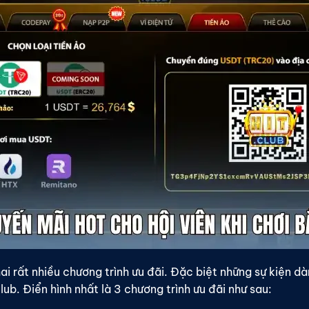
ai rất nhiều chương trình ưu đãi. Đặc biệt những sự kiện dà
lub. Điển hình nhất là 3 chương trình ưu đãi như sau: