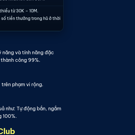
thiểu từ 30K – 10M.
số tiền thưởng trong hũ ở thời
ỹ năng và tính năng đặc
g thành công 99%.
 trên phạm vi rộng.
quả như: Tự động bắn, ngắm
g 100%.
Club