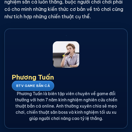
nghiệm săn cá luôn thắng, buộc người chơi chơi phải
có cho mình những kiến thức cơ bản về trò chơi cũng
như tích hợp những chiến thuật cụ thể.
Phương Tuấn
Phương Tuấn là biên tập viên chuyên về game đổi
thưởng với hơn 7 năm kinh nghiệm nghiên cứu chiến
thuật bắn cá online. Anh thường xuyên chia sẻ mẹo
chơi, chiến thuật săn boss và kinh nghiệm tối ưu xu
giúp người chơi nâng cao tỷ lệ thắng.