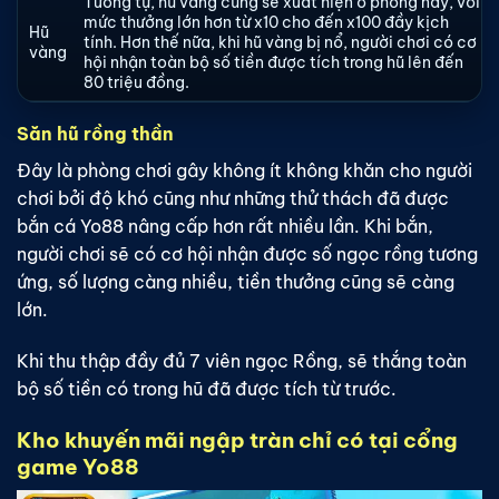
Tương tự, hũ vàng cũng sẽ xuất hiện ở phòng này, với
mức thưởng lớn hơn từ x10 cho đến x100 đầy kịch
Hũ
tính. Hơn thế nữa, khi hũ vàng bị nổ, người chơi có cơ
vàng
hội nhận toàn bộ số tiền được tích trong hũ lên đến
80 triệu đồng.
Săn hũ rồng thần
Đây là phòng chơi gây không ít không khăn cho người
chơi bởi độ khó cũng như những thử thách đã được
bắn cá Yo88 nâng cấp hơn rất nhiều lần. Khi bắn,
người chơi sẽ có cơ hội nhận được số ngọc rồng tương
ứng, số lượng càng nhiều, tiền thưởng cũng sẽ càng
lớn.
Khi thu thập đầy đủ 7 viên ngọc Rồng, sẽ thắng toàn
bộ số tiền có trong hũ đã được tích từ trước.
Kho khuyến mãi ngập tràn chỉ có tại cổng
game Yo88