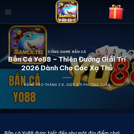
Bỏ
qua
nội
dung
CỔNG GAME BẮN CÁ
Bắn Cá Yo88 – Thiên Đường Giải Trí
2026 Dành Cho Các Xạ Thủ
ĐĂNG VÀO
THÁNG 2 8, 2026
BỞI
PHƯƠNG TUẤN
Bắn cá Yo88 được biết đến như một địa điểm chơi