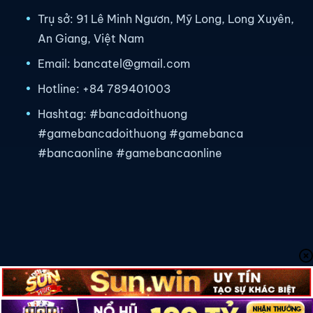
Trụ sở: 91 Lê Minh Ngươn, Mỹ Long, Long Xuyên,
An Giang, Việt Nam
Email:
bancatel@gmail.com
Hotline: +84 789401003
Hashtag: #bancadoithuong
#gamebancadoithuong #gamebanca
#bancaonline #gamebancaonline
Copyright 2026 ©
mediamalayalam.in