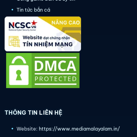
Tin tức bắn cá
THÔNG TIN LIÊN HỆ
Website:
https://www.mediamalayalam.in/