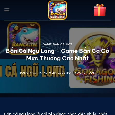
Bỏ
qua
nội
dung
GAME BẮN CÁ HOT
Bắn Cá Ngũ Long – Game Bắn Cá Có
Mức Thưởng Cao Nhất
ĐĂNG VÀO
THÁNG 5 26, 2026
BỞI
PHƯƠNG TUẤN
Bắn cá ngũ long là cái tên được nhắc đến nhiều nhất