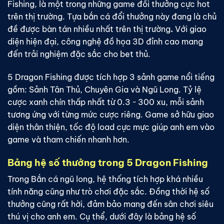
Fishing, là một trong những game đổi thưởng cực hot
trên thị trường. Tựa bắn cá đổi thưởng này đang là chủ
đề được bàn tán nhiều nhất trên thị trường
.
Với giao
diện hiện đại, công nghệ đồ họa 3D đỉnh cao mang
đến trải nghiệm đặc sắc cho bet thủ.
5 Dragon Fishing được tích hợp 3 sảnh game nổi tiếng
gồm: Sảnh Tân Thủ, Chuyên Gia và Ngũ Long. Tỷ lệ
cược xanh chín thấp nhất từ 0.3 ~ 300 xu, mỗi sảnh
tương ứng với từng mức cược riêng. Game sở hữu giao
diện thân thiện, tốc độ load cực mực giúp anh em vào
game và tham chiến nhanh hơn.
Bảng hệ số thưởng trong 5 Dragon Fishing
Trong Bắn cá ngũ long, hệ thống tích hợp khá nhiều
tính năng cũng như trò chơi đặc sắc. Đồng thời hệ số
thưởng cũng rất hời, đảm bảo mang đến sân chơi siêu
thú vị cho anh em. Cụ thể, dưới đây là bảng hệ số