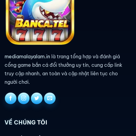
mediamalayalam.in
là trang tổng hợp và đánh giá
cổng game bắn cá đổi thưởng uy tín, cung cấp link
truy cập nhanh, an toàn và cập nhật liên tục cho
người chơi.
VỀ CHÚNG TÔI