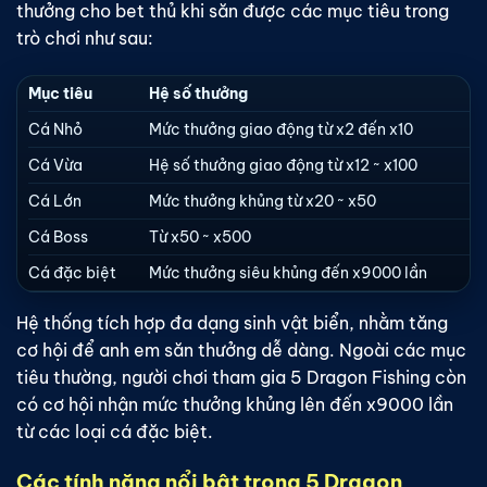
thưởng cho bet thủ khi săn được các mục tiêu trong
trò chơi như sau:
Mục tiêu
Hệ số thưởng
Cá Nhỏ
Mức thưởng giao động từ x2 đến x10
Cá Vừa
Hệ số thưởng giao động từ x12 ~ x100
Cá Lớn
Mức thưởng khủng từ x20 ~ x50
Cá Boss
Từ x50 ~ x500
Cá đặc biệt
Mức thưởng siêu khủng đến x9000 lần
Hệ thống tích hợp đa dạng sinh vật biển, nhằm tăng
cơ hội để anh em săn thưởng dễ dàng. Ngoài các mục
tiêu thường, người chơi tham gia 5 Dragon Fishing còn
có cơ hội nhận mức thưởng khủng lên đến x9000 lần
từ các loại cá đặc biệt.
Các tính năng nổi bật trong 5 Dragon