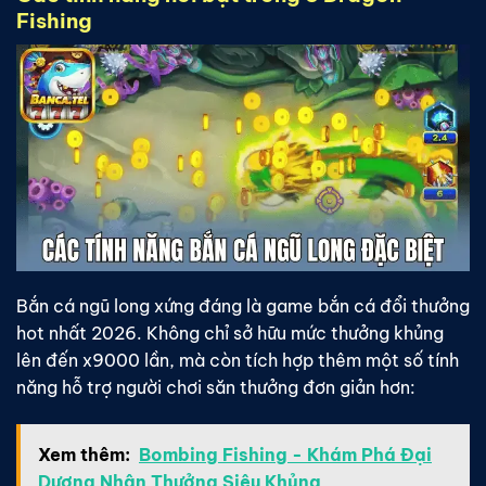
Fishing
Bắn cá ngũ long xứng đáng là game bắn cá đổi thưởng
hot nhất 2026. Không chỉ sở hữu mức thưởng khủng
lên đến x9000 lần, mà còn tích hợp thêm một số tính
năng hỗ trợ người chơi săn thưởng đơn giản hơn:
Xem thêm:
Bombing Fishing - Khám Phá Đại
Dương Nhận Thưởng Siêu Khủng