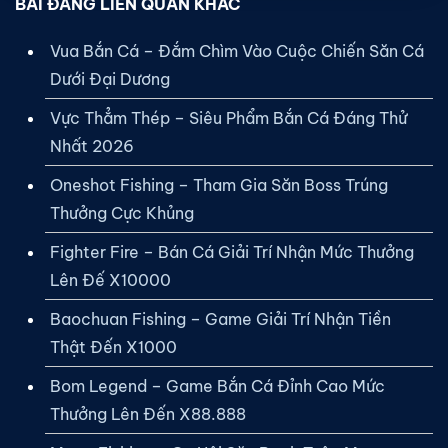
BÀI ĐĂNG LIÊN QUAN KHÁC
Vua Bắn Cá – Đắm Chìm Vào Cuộc Chiến Săn Cá
Dưới Đại Dương
Vực Thẳm Thép – Siêu Phẩm Bắn Cá Đáng Thử
Nhất 2026
Oneshot Fishing – Tham Gia Săn Boss Trúng
Thưởng Cực Khủng
Fighter Fire – Bán Cá Giải Trí Nhận Mức Thưởng
Lên Đế X10000
Baochuan Fishing – Game Giải Trí Nhận Tiền
Thật Đến X1000
Bom Legend – Game Bắn Cá Đỉnh Cao Mức
Thưởng Lên Đến X88.888