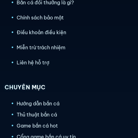
Bắn cá đổi thưởng là gì?
Chính sách bảo mật
Điều khoản điều kiện
Miễn trừ trách nhiệm
Liên hệ hỗ trợ
CHUYÊN MỤC
Hướng dẫn bắn cá
Thủ thuật bắn cá
Game bắn cá hot
Cổng game bắn cá uy tín