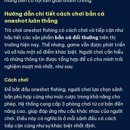
mang đến cơ hội làm giàu nhanh chóng.
Hướng dẫn chi tiết cách chơi bắn cá
oneshot luôn thắng
Trò chơi oneshot fishing có cách chơi và tiếp cận như
hầu hết các sản phẩm
bắn cá đổi thưởng
trên thị
trường hiện nay. Thế nhưng, game vẫn được phát triển
và sở hữu một số điểm khác biệt. Người chơi cần hiểu
rõ những thông tin được tổng hợp để có cho mình trải
nghiệm mượt mà nhất, như sau:
Cách chơi
Để bắt đầu oneshot fishing, người chơi lựa chọn sảnh
bắn phù hợp cũng như mức cược trong khả năng cho
phép. Hệ thống cung cấp 3 phòng chơi từ cơ bản đến
nâng cao, giúp đáp ứng nhu cầu khác nhau của người
chơi. Điều này có nghĩa là ở mỗi sảnh đều có cách
tiếp cận cũng như sự khác biệt nhất định.