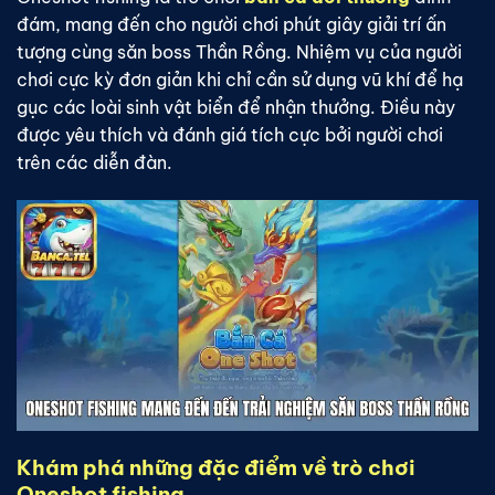
đám, mang đến cho người chơi phút giây giải trí ấn
tượng cùng săn boss Thần Rồng. Nhiệm vụ của người
chơi cực kỳ đơn giản khi chỉ cần sử dụng vũ khí để hạ
gục các loài sinh vật biển để nhận thưởng. Điều này
được yêu thích và đánh giá tích cực bởi người chơi
trên các diễn đàn.
Khám phá những đặc điểm về trò chơi
Oneshot fishing