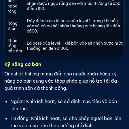
đen
nhận được ngọc rồng đen với mức thưởng từ x50
ngọc
đến x100.
rồng
Đây được xem là boss của level 1, trong khi bắn
Rồng
vào sẽ có cơ hội nhận thưởng cực khủng lên đến
thần
x500.
Thần
Là boss của level 1, khi bắn vào sẽ nhận được mức
rồng
thưởng lên đến x1000.
hắc ám
Kỹ năng cơ bản
Oneshot fishing mang đến cho người chơi những kỹ
năng cơ bản cùng các tháp pháo giúp hỗ trợ tối đa
quá trình săn cá thành công.
Ngắm: Khi kích hoạt, sẽ cố định mục tiêu và bắn
liên tục.
Tự động: Khi kích hoạt, sẽ cho phép người bắn liên
tục vào mục tiêu theo hướng chỉ định.