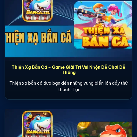
Thiện Xạ Bắn Cá – Game Giải Trí Vui Nhộn Dễ Chơi Dễ
Thắng
Thiện xạ bắn cá đưa bạn đến những vùng biển lớn đầy thử
thách. Tại