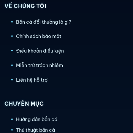
VỀ CHÚNG TÔI
Bắn cá đổi thưởng là gì?
Chính sách bảo mật
Điều khoản điều kiện
Miễn trừ trách nhiệm
Liên hệ hỗ trợ
CHUYÊN MỤC
Hướng dẫn bắn cá
Thủ thuật bắn cá