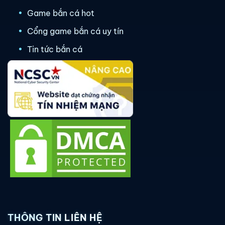
Game bắn cá hot
Cổng game bắn cá uy tín
Tin tức bắn cá
THÔNG TIN LIÊN HỆ