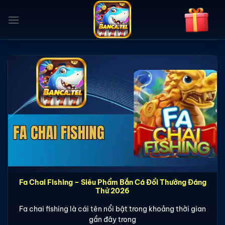
Bỏ
qua
nội
dung
Fa Chai Fishing – Siêu Phẩm Bắn Cá Đổi Thưởng Đáng
Thử 2026
Fa chai fishing là cái tên nổi bật trong khoảng thời gian
gần đây trong