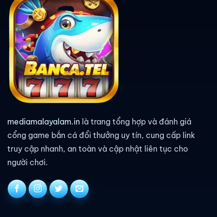
mediamalayalam.in
là trang tổng hợp và đánh giá
cổng game bắn cá đổi thưởng uy tín, cung cấp link
truy cập nhanh, an toàn và cập nhật liên tục cho
người chơi.