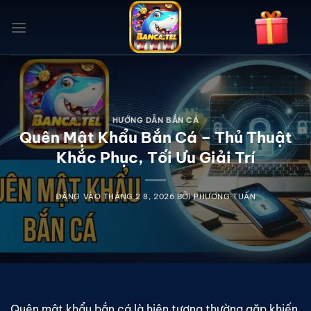
Bỏ
qua
nội
dung
HƯỚNG DẪN BẮN CÁ
Quên Mật Khẩu Bắn Cá – Thủ Thuật
Khắc Phục, Tối Ưu Giải Trí
ĐĂNG VÀO
THÁNG 2 8, 2026
BỞI
PHƯƠNG TUẤN
Quên mật khẩu bắn cá là hiện tượng thường gặp khiến