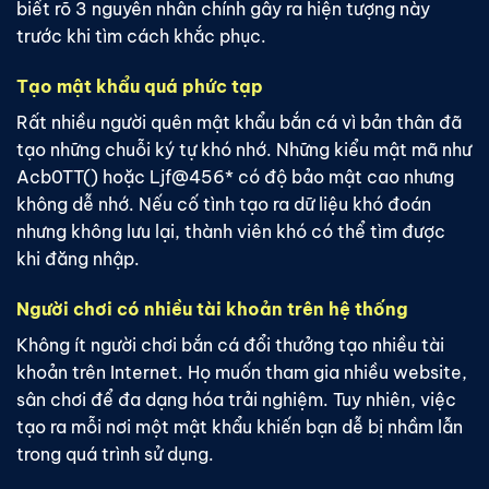
biết rõ 3 nguyên nhân chính gây ra hiện tượng này
trước khi tìm cách khắc phục.
Tạo mật khẩu quá phức tạp
Rất nhiều người quên mật khẩu bắn cá vì bản thân đã
tạo những chuỗi ký tự khó nhớ. Những kiểu mật mã như
Acb0TT() hoặc Ljf@456* có độ bảo mật cao nhưng
không dễ nhớ. Nếu cố tình tạo ra dữ liệu khó đoán
nhưng không lưu lại, thành viên khó có thể tìm được
khi đăng nhập.
Người chơi có nhiều tài khoản trên hệ thống
Không ít người chơi bắn cá đổi thưởng tạo nhiều tài
khoản trên Internet. Họ muốn tham gia nhiều website,
sân chơi để đa dạng hóa trải nghiệm. Tuy nhiên, việc
tạo ra mỗi nơi một mật khẩu khiến bạn dễ bị nhầm lẫn
trong quá trình sử dụng.