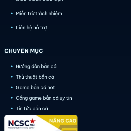
Miễn trừ trách nhiệm
Liên hệ hỗ trợ
CHUYÊN MỤC
Hướng dẫn bắn cá
Thủ thuật bắn cá
Game bắn cá hot
Cổng game bắn cá uy tín
Tin tức bắn cá