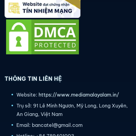
THÔNG TIN LIÊN HỆ
Website:
https://www.mediamalayalam.in/
Trụ sở: 91 Lê Minh Ngươn, Mỹ Long, Long Xuyên,
An Giang, Việt Nam
Email:
bancatel@gmail.com