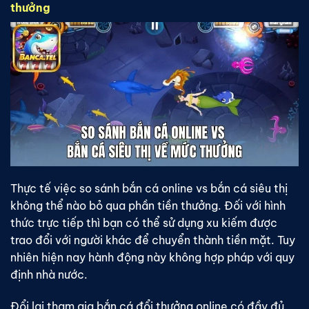
thưởng
Thực tế việc so sánh bắn cá online vs bắn cá siêu thị
không thể nào bỏ qua phần tiền thưởng. Đối với hình
thức trực tiếp thì bạn có thể sử dụng xu kiếm được
trao đổi với người khác để chuyển thành tiền mặt. Tuy
nhiên hiện nay hành động này không hợp pháp với quy
định nhà nước.
Đổi lại tham gia bắn cá đổi thưởng online có đầy đủ