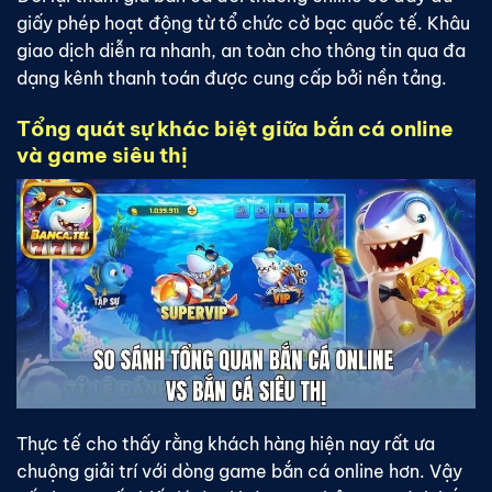
giấy phép hoạt động từ tổ chức cờ bạc quốc tế. Khâu
giao dịch diễn ra nhanh, an toàn cho thông tin qua đa
dạng kênh thanh toán được cung cấp bởi nền tảng.
Tổng quát sự khác biệt giữa bắn cá online
và game siêu thị
Thực tế cho thấy rằng khách hàng hiện nay rất ưa
chuộng giải trí với dòng game bắn cá online hơn. Vậy