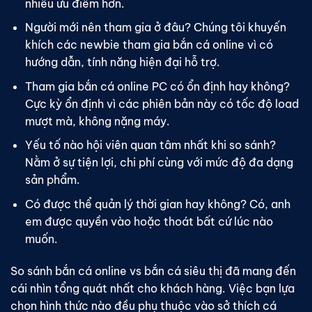
nhiều ưu điểm hơn.
Người mới nên tham gia ở đâu? Chúng tôi khuyến
khích các newbie tham gia bắn cá online vì có
hướng dẫn, tính năng hiện đại hỗ trợ.
Tham gia bắn cá online PC có ổn định hay không?
Cực kỳ ổn định vì các phiên bản này có tốc độ load
mượt mà, không nặng máy.
Yếu tố nào hội viên quan tâm nhất khi so sánh?
Nằm ở sự tiện lợi, chi phí cùng với mức độ đa dạng
sản phẩm.
Có được thể quản lý thời gian hay không? Có, anh
em được quyền vào hoặc thoát bất cứ lúc nào
muốn.
So sánh bắn cá online vs bắn cá siêu thị đã mang đến
cái nhìn tổng quát nhất cho khách hàng. Việc bạn lựa
chọn hình thức nào đều phụ thuộc vào sở thích cá