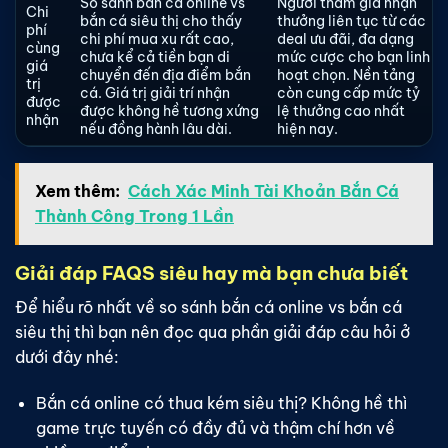
So sánh bắn cá online vs
Người tham gia nhận
Chi
bắn cá siêu thị cho thấy
thưởng liên tục từ các
phí
chi phí mua xu rất cao,
deal ưu đãi, đa dạng
cùng
chưa kể cả tiền bạn di
mức cược cho bạn linh
giá
chuyển đến địa điểm bắn
hoạt chọn. Nền tảng
trị
cá. Giá trị giải trí nhận
còn cung cấp mức tỷ
được
được không hề tương xứng
lệ thưởng cao nhất
nhận
nếu đồng hành lâu dài.
hiện nay.
Xem thêm:
Cách Xác Minh Tài Khoản Bắn Cá
Thành Công Trong 1 Lần
Giải đáp FAQS siêu hay mà bạn chưa biết
Để hiểu rõ nhất về so sánh bắn cá online vs bắn cá
siêu thị thì bạn nên đọc qua phần giải đáp câu hỏi ở
dưới đây nhé:
Bắn cá online có thua kém siêu thị? Không hề thì
game trực tuyến có đầy đủ và thậm chí hơn về