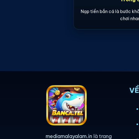
Nạp tiền bắn cá là bước khở
chơi nha
VỀ
mediamalayalam.in
là trang