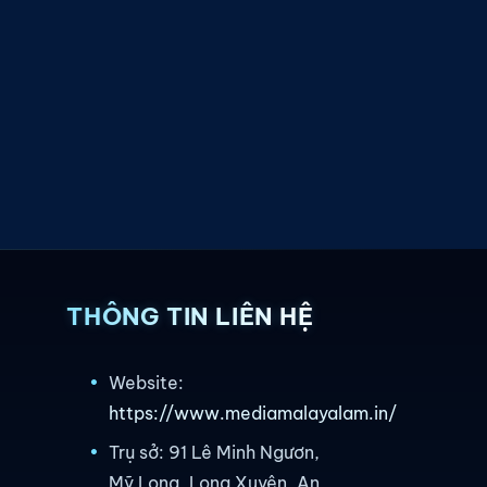
THÔNG TIN LIÊN HỆ
Website:
https://www.mediamalayalam.in/
Trụ sở: 91 Lê Minh Ngươn,
Mỹ Long, Long Xuyên, An