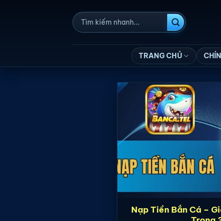
Bỏ
qua
nội
dung
TRANG CHỦ
CHÍ
Nạp Tiền Bắn Cá – G
Trong 