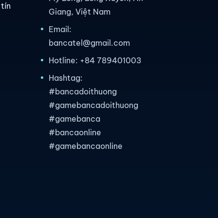
tín
Giang, Việt Nam
Email:
bancatel@gmail.com
Hotline: +84 789401003
Hashtag:
#bancadoithuong
#gamebancadoithuong
#gamebanca
#bancaonline
#gamebancaonline