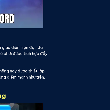
 giao diện hiện đại, đa
rò chơi được tích hợp đầy
năng này được thiết lập
hững điểm mạnh như trên,
ng