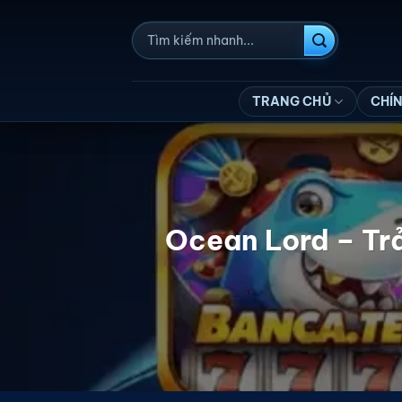
Bỏ
qua
nội
dung
TRANG CHỦ
CHÍ
Ocean Lord – Tr