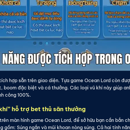
ích hợp sẵn trên giao diện. Tựa game Ocean Lord còn đượ
t, boom đặc biệt và cá thưởng. Các loại vũ khí này giúp a
ành công 100%.
khí” hỗ trợ bet thủ săn thưởng
 trên màn hình game Ocean Lord, để sở hữu bạn cần bắn ch
ng gồm: Súng ngắn và mũi khoan nòng súng. Cả hai tính nă