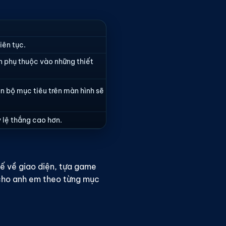
iên tục.
ắn phụ thuộc vào những thiết
àn bộ mục tiêu trên màn hình sẽ
 lệ thắng cao hơn.
hế về giao diện, tựa game
 cho anh em theo từng mục