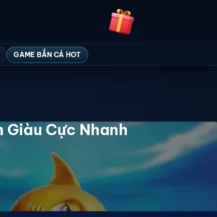
GAME BẮN CÁ HOT
m Giàu Cực Nhanh