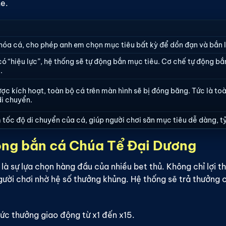
e.
khóa cá, cho phép anh em chọn mục tiêu bất kỳ để dồn đạn và bắn l
có “hiệu lực”, hệ thống sẽ tự động bắn mục tiêu. Cơ chế tự động b
.
ợc kích hoạt, toàn bộ cá trên màn hình sẽ bị đóng băng. Tức là to
di chuyển.
tốc độ di chuyển của cá, giúp người chơi săn mục tiêu dễ dàng, tỷ
ong bắn cá Chúa Tể Đại Dương
à sự lựa chọn hàng đầu của nhiều bet thủ. Không chỉ lợi t
gười chơi nhờ hệ số thưởng khủng. Hệ thống sẽ trả thưởng
ức thưởng giao động từ x1 đến x15.