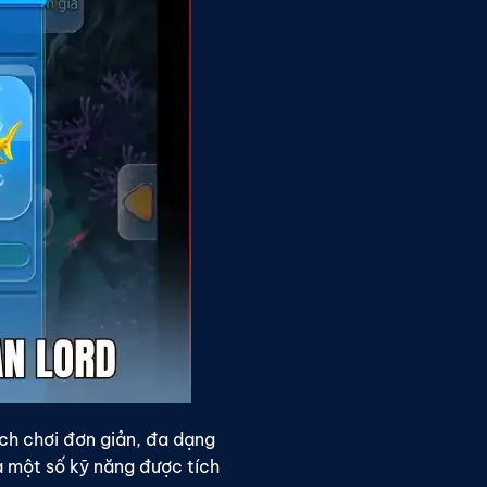
ch chơi đơn giản, đa dạng
à một số kỹ năng được tích