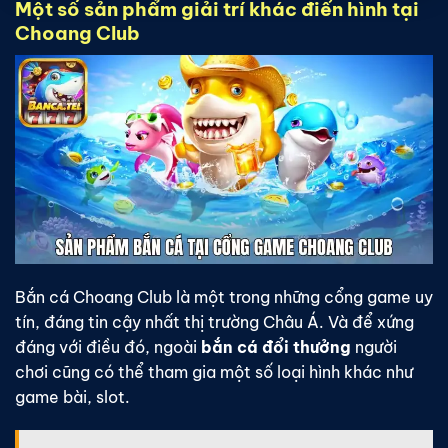
Một số sản phẩm giải trí khác điển hình tại
Choang Club
Bắn cá Choang Club là một trong những cổng game uy
tín, đáng tin cậy nhất thị trường Châu Á. Và để xứng
đáng với điều đó, ngoài
bắn cá đổi thưởng
người
chơi cũng có thể tham gia một số loại hình khác như
game bài, slot.