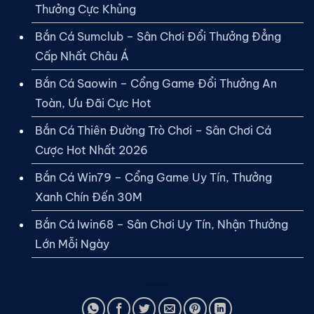
Thưởng Cực Khủng
Bắn Cá Sumclub – Sân Chơi Đổi Thưởng Đẳng
Cấp Nhất Châu Á
Bắn Cá Saowin – Cổng Game Đổi Thưởng An
Toàn, Ưu Đãi Cực Hot
Bắn Cá Thiên Đường Trò Chơi – Sân Chơi Cá
Cược Hot Nhất 2026
Bắn Cá Win79 – Cổng Game Uy Tín, Thưởng
Xanh Chín Đến 30M
Bắn Cá Iwin68 – Sân Chơi Uy Tín, Nhận Thưởng
Lớn Mỗi Ngày