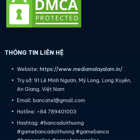
THÔNG TIN LIÊN HỆ
Website:
https://www.mediamalayalam.in/
Trụ sở: 91 Lê Minh Ngươn, Mỹ Long, Long Xuyên,
An Giang, Việt Nam
Email:
bancatel@gmail.com
Hotline: +84 789401003
Hashtag: #bancadoithuong
#gamebancadoithuong #gamebanca