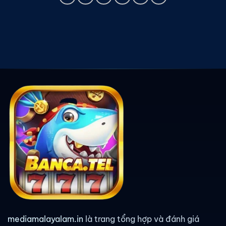
mediamalayalam.in
là trang tổng hợp và đánh giá